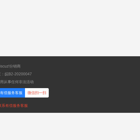
scuz!分销商
B2-20200047
应用从事任何非法活动
有偿服务客服
微信扫一扫
，联系有偿服务客服