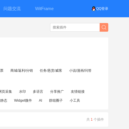
问题交流
WitFrame
QQ登录
投票
商城/返利/分销
任务/悬赏/威客
小说/漫画/问答
网页采集
水印
多语言
分享推广
友情链接
伪静态
Widget微件
AI
群组圈子
小工具
共
1
个插件