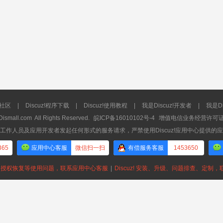
流社区
|
Discuz!程序下载
|
Discuz!使用教程
|
我是Discuz!开发者
|
我是Di
Dismall.com
All Rights Reserved.
皖ICP备16010102号-4
增值电信业务经营许可证：皖
工作人员及应用开发者发起任何形式的服务请求，严禁使用Discuz!应用中心提供的
365
应用中心客服
微信扫一扫
有偿服务客服
1453650
授权恢复等使用问题，联系应用中心客服
|
Discuz! 安装、升级、问题排查、定制