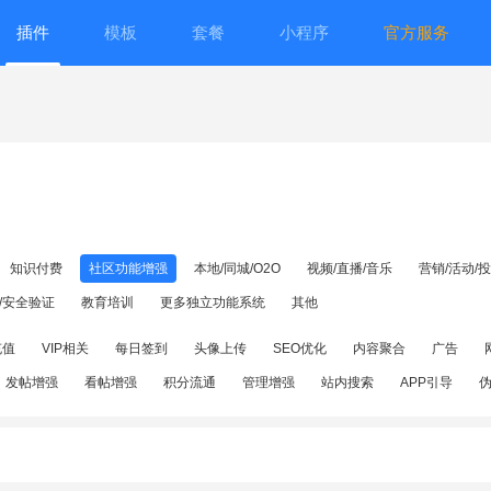
插件
模板
套餐
小程序
官方服务
知识付费
社区功能增强
本地/同城/O2O
视频/直播/音乐
营销/活动/
/安全验证
教育培训
更多独立功能系统
其他
充值
VIP相关
每日签到
头像上传
SEO优化
内容聚合
广告
发帖增强
看帖增强
积分流通
管理增强
站内搜索
APP引导