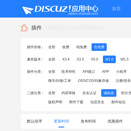
首页
插件
插件价格：
全部
收费
纯免费
含免费
兼容版本：
全部
X3.4
X3.5
X5.0
W1.0
W1.5
插件分类：
全部
技术特性
API接口
APP
小程序
聊天/问卷/工单
OSS/COS/对象存储
注册/登录
二级分类：
全部
内容审核
实名认证
编辑器
积分
版权声明
附件下载
信息安全
邮件短信
默认排序
更新时间
发布时间
优惠插件