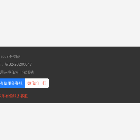
scuz!分销商
B2-20200047
应用从事任何非法活动
有偿服务客服
微信扫一扫
，联系有偿服务客服