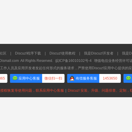
流社区
|
Discuz!程序下载
|
Discuz!使用教程
|
我是Discuz!开发者
|
我是Di
Dismall.com
All Rights Reserved.
皖ICP备16010102号-4
增值电信业务经营许可证：皖
工作人员及应用开发者发起任何形式的服务请求，严禁使用Discuz!应用中心提供的
365
应用中心客服
微信扫一扫
有偿服务客服
1453650
授权恢复等使用问题，联系应用中心客服
|
Discuz! 安装、升级、问题排查、定制