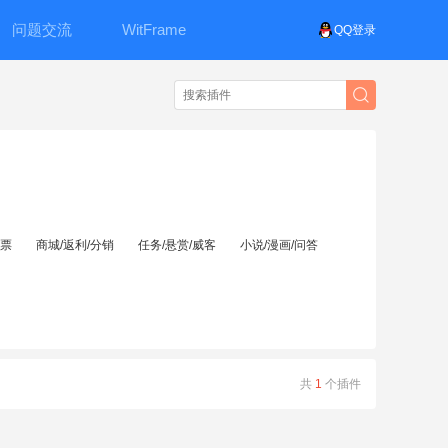
问题交流
WitFrame
QQ登录
投票
商城/返利/分销
任务/悬赏/威客
小说/漫画/问答
共
1
个插件