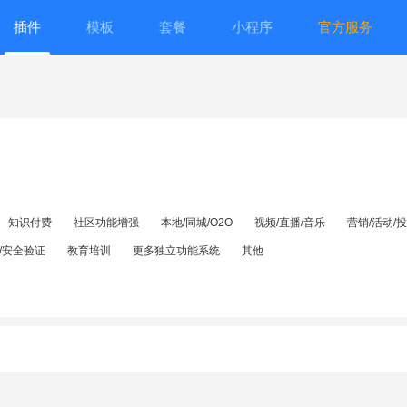
插件
模板
套餐
小程序
官方服务
知识付费
社区功能增强
本地/同城/O2O
视频/直播/音乐
营销/活动/
/安全验证
教育培训
更多独立功能系统
其他