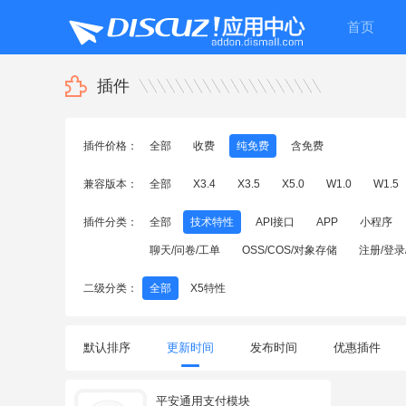
首页
插件
插件价格：
全部
收费
纯免费
含免费
兼容版本：
全部
X3.4
X3.5
X5.0
W1.0
W1.5
插件分类：
全部
技术特性
API接口
APP
小程序
聊天/问卷/工单
OSS/COS/对象存储
注册/登录
二级分类：
全部
X5特性
默认排序
更新时间
发布时间
优惠插件
平安通用支付模块