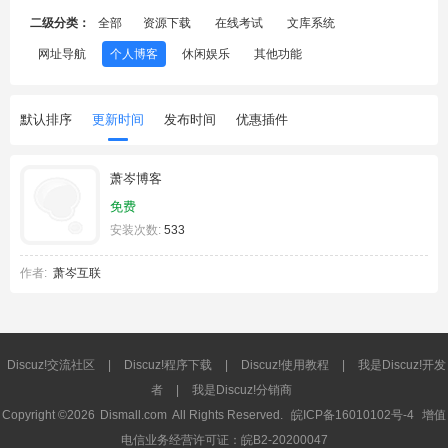
二级分类：
全部
资源下载
在线考试
文库系统
网址导航
个人博客
休闲娱乐
其他功能
默认排序
更新时间
发布时间
优惠插件
萧岑博客
免费
安装次数:
533
作者:
萧岑互联
Discuz!交流社区
|
Discuz!程序下载
|
Discuz!使用教程
|
我是Discuz!开发
者
|
我是Discuz!分销商
Copyright ©2026
Dismall.com
All Rights Reserved.
皖ICP备16010102号-4
增值
电信业务经营许可证：皖B2-20200047