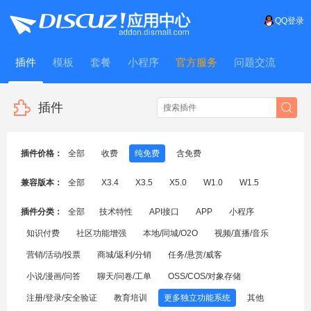
QQ登录
插件
模板
套餐
小程序
官方服务
问题交流
WitFrame
插件
插件价格：
全部
收费
纯免费
含免费
兼容版本：
全部
X3.4
X3.5
X5.0
W1.0
W1.5
插件分类：
全部
技术特性
API接口
APP
小程序
知识付费
社区功能增强
本地/同城/O2O
视频/直播/音乐
营销/活动/投票
商城/返利/分销
任务/悬赏/威客
小说/漫画/问答
聊天/问卷/工单
OSS/COS/对象存储
注册/登录/安全验证
教育培训
更多独立功能系统
其他