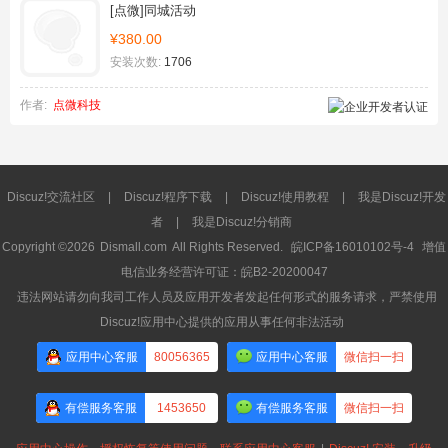
[点微]同城活动
¥380.00
安装次数:
1706
作者:
点微科技
Discuz!交流社区
|
Discuz!程序下载
|
Discuz!使用教程
|
我是Discuz!开发
者
|
我是Discuz!分销商
Copyright ©2026
Dismall.com
All Rights Reserved.
皖ICP备16010102号-4
增值
电信业务经营许可证：皖B2-20200047
违法网站请勿向我司工作人员及应用开发者发起任何形式的服务请求，严禁使用
Discuz!应用中心提供的应用从事任何非法活动
应用中心客服
80056365
应用中心客服
微信扫一扫
有偿服务客服
1453650
有偿服务客服
微信扫一扫