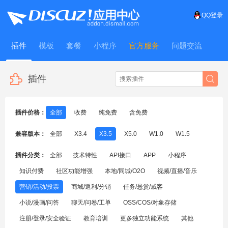
QQ登录
插件
模板
套餐
小程序
官方服务
问题交流
WitFrame
插件
插件价格：
全部
收费
纯免费
含免费
兼容版本：
全部
X3.4
X3.5
X5.0
W1.0
W1.5
插件分类：
全部
技术特性
API接口
APP
小程序
知识付费
社区功能增强
本地/同城/O2O
视频/直播/音乐
营销/活动/投票
商城/返利/分销
任务/悬赏/威客
小说/漫画/问答
聊天/问卷/工单
OSS/COS/对象存储
注册/登录/安全验证
教育培训
更多独立功能系统
其他