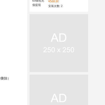
¥588.00
安装次数: 2
/删除）