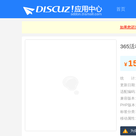
首页
如果您还没
365
1
¥
统 计:
更新日期:
适配编码:
兼容版本:
PHP版本:
标签分类:
移动属性:
为