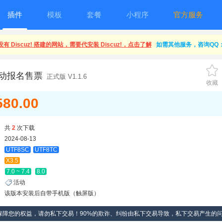
插件
模板
套餐
小程序
官方服务
有 Discuz! 搭建的网站，需要代安装 Discuz!，点击了解
如需其他服务，咨询QQ：1
活动报名售票
正式版 V1.1.6
收藏
580.00
共
2
次下载
2024-08-13
UTF8SC
UTF8TC
X3.5
7.0 ~ 7.4
8.0
活动
该版本安装后自带手机版（触屏版）
保障您的权益，请勿私下交易！90%的欺诈、纠纷由私下交易导致，私下交易产生的