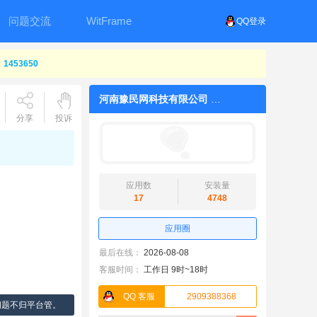
问题交流
WitFrame
QQ登录
453650
河南豫民网科技有限公司
分享
投诉
应用数
安装量
17
4748
应用圈
最后在线：
2026-08-08
客服时间：
工作日 9时~18时
QQ 客服
2909388368
问题不归平台管。