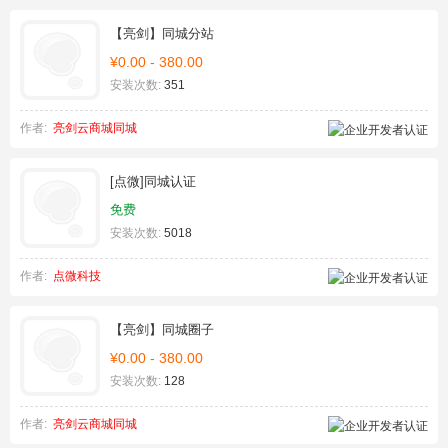
【亮剑】同城分站
¥0.00 - 380.00
安装次数:
351
作者:
亮剑云商城同城
[点微]同城认证
免费
安装次数:
5018
作者:
点微科技
【亮剑】同城圈子
¥0.00 - 380.00
安装次数:
128
作者:
亮剑云商城同城