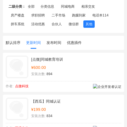
二级分类：
全部
分类信息
同城电商
相亲交友
房产楼盘
求职招聘
二手市场
跑腿到家
电话本114
拼车系统
活动优惠
合伙人
微信群
其他
默认排序
更新时间
发布时间
优惠插件
[点微]同城教育培训
¥600.00
安装次数:
894
作者:
点微科技
【西瓜】同城认证
¥199.00
安装次数:
834