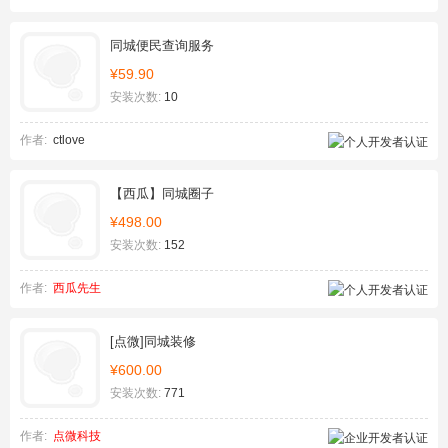
同城便民查询服务
¥59.90
安装次数:
10
作者:
ctlove
【西瓜】同城圈子
¥498.00
安装次数:
152
作者:
西瓜先生
[点微]同城装修
¥600.00
安装次数:
771
作者:
点微科技