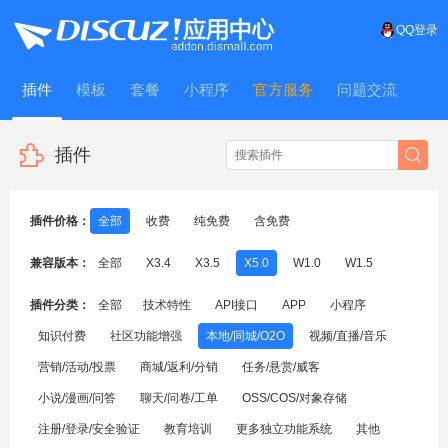
QQ登录
插件
模板
套餐
小程序
官方服务
问题交流
WitFrame
插件
插件价格：
全部
收费
纯免费
含免费
兼容版本：
全部
X3.4
X3.5
X5.0
W1.0
W1.5
插件分类：
全部
技术特性
API接口
APP
小程序
知识付费
社区功能增强
本地/同城/O2O
视频/直播/音乐
营销/活动/投票
商城/返利/分销
任务/悬赏/威客
小说/漫画/问答
聊天/问卷/工单
OSS/COS/对象存储
注册/登录/安全验证
教育培训
更多独立功能系统
其他