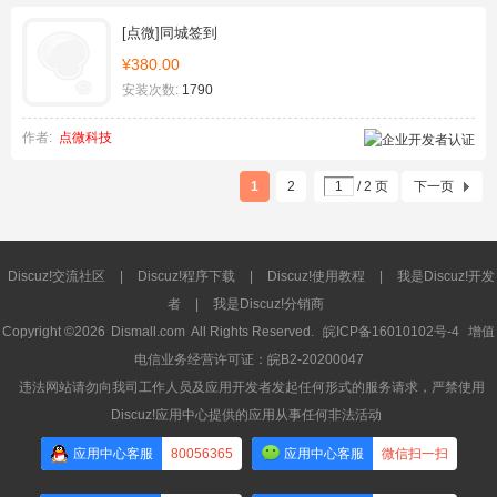
[点微]同城签到
¥380.00
安装次数:
1790
作者:
点微科技
1
2
/ 2 页
下一页
Discuz!交流社区
|
Discuz!程序下载
|
Discuz!使用教程
|
我是Discuz!开发
者
|
我是Discuz!分销商
Copyright ©2026
Dismall.com
All Rights Reserved.
皖ICP备16010102号-4
增值
电信业务经营许可证：皖B2-20200047
违法网站请勿向我司工作人员及应用开发者发起任何形式的服务请求，严禁使用
Discuz!应用中心提供的应用从事任何非法活动
应用中心客服
80056365
应用中心客服
微信扫一扫