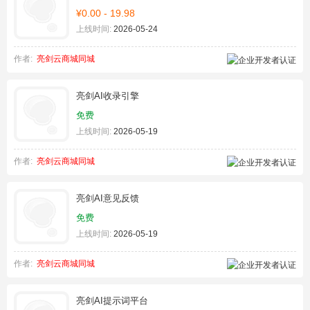
¥0.00 - 19.98
上线时间:
2026-05-24
作者:
亮剑云商城同城
亮剑AI收录引擎
免费
上线时间:
2026-05-19
作者:
亮剑云商城同城
亮剑AI意见反馈
免费
上线时间:
2026-05-19
作者:
亮剑云商城同城
亮剑AI提示词平台