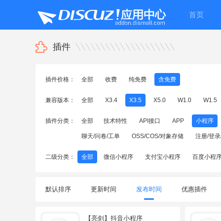
首页
插件
插件价格：
全部
收费
纯免费
含免费
兼容版本：
全部
X3.4
X3.5
X5.0
W1.0
W1.5
插件分类：
全部
技术特性
API接口
APP
小程序
聊天/问卷/工单
OSS/COS/对象存储
注册/登录
二级分类：
全部
微信小程序
支付宝小程序
百度小程
默认排序
更新时间
发布时间
优惠插件
【亮剑】抖音小程序