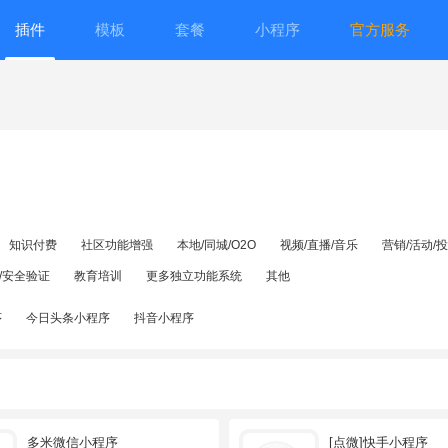
插件
模板
套餐
小程序
官方服务
知识付费
社区功能增强
本地/同城/O2O
视频/直播/音乐
营销/活动/
/安全验证
教育培训
更多独立功能系统
其他
序
今日头条小程序
抖音小程序
多米微信小程序
[点微]快手小程序