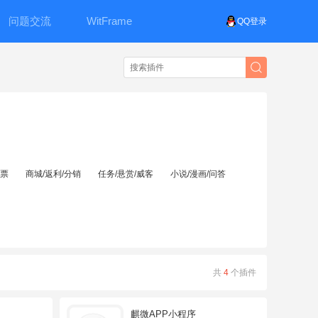
问题交流
WitFrame
QQ登录
投票
商城/返利/分销
任务/悬赏/威客
小说/漫画/问答
共
4
个插件
麒微APP小程序