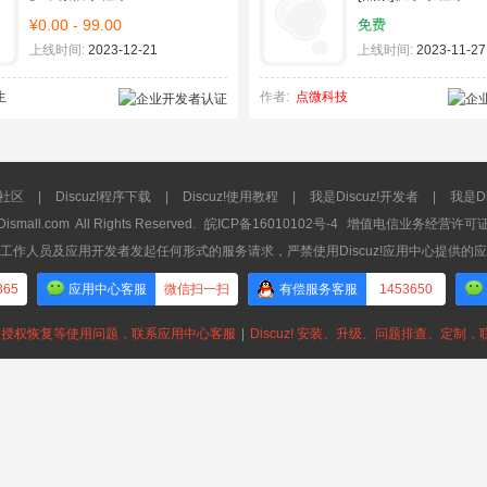
¥0.00 - 99.00
免费
上线时间:
2023-12-21
上线时间:
2023-11-27
生
作者:
点微科技
流社区
|
Discuz!程序下载
|
Discuz!使用教程
|
我是Discuz!开发者
|
我是Di
Dismall.com
All Rights Reserved.
皖ICP备16010102号-4
增值电信业务经营许可证：皖
工作人员及应用开发者发起任何形式的服务请求，严禁使用Discuz!应用中心提供的
365
应用中心客服
微信扫一扫
有偿服务客服
1453650
授权恢复等使用问题，联系应用中心客服
|
Discuz! 安装、升级、问题排查、定制