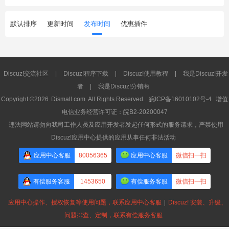
默认排序
更新时间
发布时间
优惠插件
Discuz!交流社区
|
Discuz!程序下载
|
Discuz!使用教程
|
我是Discuz!开发
者
|
我是Discuz!分销商
Copyright ©2026
Dismall.com
All Rights Reserved.
皖ICP备16010102号-4
增值
电信业务经营许可证：皖B2-20200047
违法网站请勿向我司工作人员及应用开发者发起任何形式的服务请求，严禁使用
Discuz!应用中心提供的应用从事任何非法活动
应用中心客服
80056365
应用中心客服
微信扫一扫
有偿服务客服
1453650
有偿服务客服
微信扫一扫
应用中心操作、授权恢复等使用问题，联系应用中心客服
|
Discuz! 安装、升级、
问题排查、定制，联系有偿服务客服