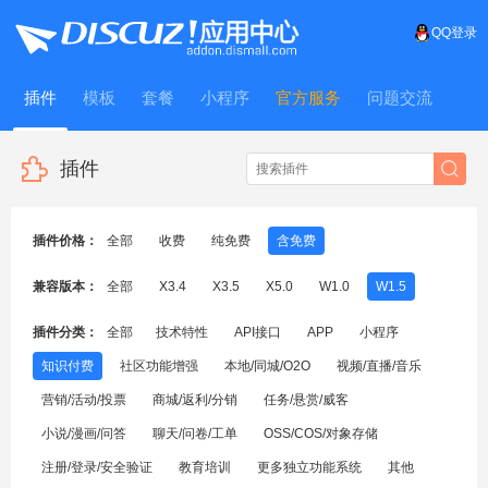
QQ登录
插件
模板
套餐
小程序
官方服务
问题交流
WitFrame
插件
插件价格：
全部
收费
纯免费
含免费
兼容版本：
全部
X3.4
X3.5
X5.0
W1.0
W1.5
插件分类：
全部
技术特性
API接口
APP
小程序
知识付费
社区功能增强
本地/同城/O2O
视频/直播/音乐
营销/活动/投票
商城/返利/分销
任务/悬赏/威客
小说/漫画/问答
聊天/问卷/工单
OSS/COS/对象存储
注册/登录/安全验证
教育培训
更多独立功能系统
其他