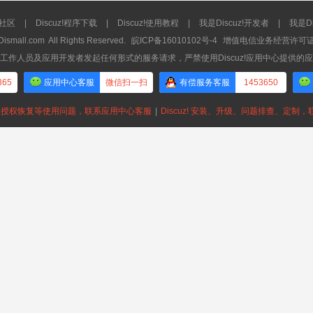
流社区
|
Discuz!程序下载
|
Discuz!使用教程
|
我是Discuz!开发者
|
我是Di
Dismall.com
All Rights Reserved.
皖ICP备16010102号-4
增值电信业务经营许可证：皖
工作人员及应用开发者发起任何形式的服务请求，严禁使用Discuz!应用中心提供的
365
应用中心客服
微信扫一扫
有偿服务客服
1453650
授权恢复等使用问题，联系应用中心客服
|
Discuz! 安装、升级、问题排查、定制