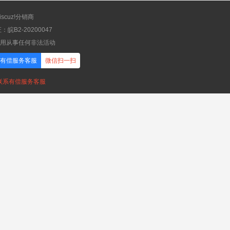
scuz!分销商
B2-20200047
应用从事任何非法活动
有偿服务客服
微信扫一扫
，联系有偿服务客服