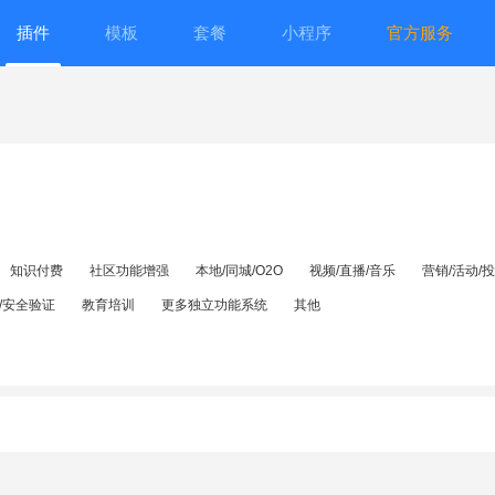
插件
模板
套餐
小程序
官方服务
知识付费
社区功能增强
本地/同城/O2O
视频/直播/音乐
营销/活动/
/安全验证
教育培训
更多独立功能系统
其他