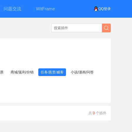
问题交流
WitFrame
QQ登录
投票
商城/返利/分销
任务/悬赏/威客
小说/漫画/问答
共
0
个插件