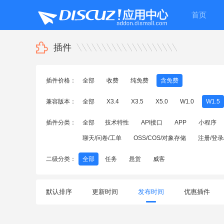
首页
插件
插件价格：
全部
收费
纯免费
含免费
兼容版本：
全部
X3.4
X3.5
X5.0
W1.0
W1.5
插件分类：
全部
技术特性
API接口
APP
小程序
聊天/问卷/工单
OSS/COS/对象存储
注册/登录
二级分类：
全部
任务
悬赏
威客
默认排序
更新时间
发布时间
优惠插件