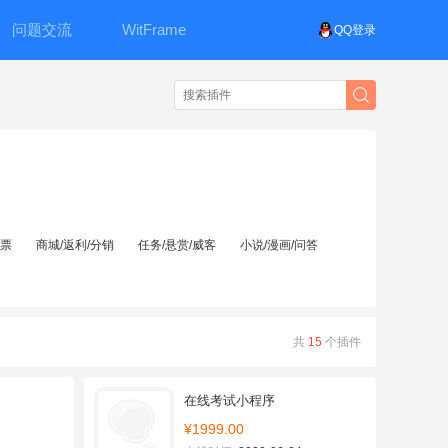
问题交流
WitFrame
QQ登录
投票
商城/返利/分销
任务/悬赏/威客
小说/漫画/问答
共
15
个插件
在线考试小程序
¥1999.00