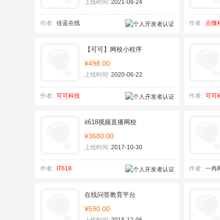
上线时间:
2021-08-24
作者:
佳蓝在线
作者:
点微
【可可】网校小程序
¥498.00
上线时间:
2020-06-22
作者:
可可科技
作者:
可可
it618视频直播网校
¥3680.00
上线时间:
2017-10-30
作者:
IT618
作者:
一冉
在线问答教育平台
¥590.00