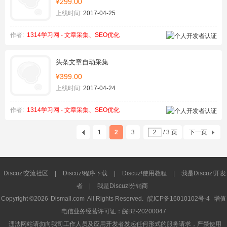
¥299.00
上线时间:
2017-04-25
作者:
1314学习网 - 文章采集、SEO优化
头条文章自动采集
¥399.00
上线时间:
2017-04-24
作者:
1314学习网 - 文章采集、SEO优化
1
2
3
/ 3 页
下一页
Discuz!交流社区
|
Discuz!程序下载
|
Discuz!使用教程
|
我是Discuz!开发
者
|
我是Discuz!分销商
Copyright ©2026
Dismall.com
All Rights Reserved.
皖ICP备16010102号-4
增值
电信业务经营许可证：皖B2-20200047
违法网站请勿向我司工作人员及应用开发者发起任何形式的服务请求，严禁使用