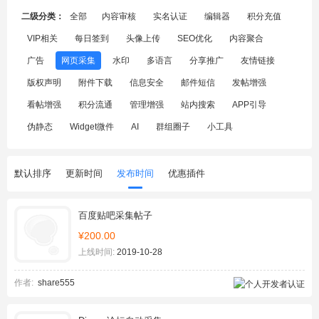
二级分类：
全部
内容审核
实名认证
编辑器
积分充值
VIP相关
每日签到
头像上传
SEO优化
内容聚合
广告
网页采集
水印
多语言
分享推广
友情链接
版权声明
附件下载
信息安全
邮件短信
发帖增强
看帖增强
积分流通
管理增强
站内搜索
APP引导
伪静态
Widget微件
AI
群组圈子
小工具
默认排序
更新时间
发布时间
优惠插件
百度贴吧采集帖子
¥200.00
上线时间:
2019-10-28
作者:
share555