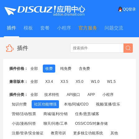
QQ登录
插件
模板
套餐
小程序
官方服务
问题交流
WitFrame
插件
插件价格：
全部
收费
纯免费
含免费
兼容版本：
全部
X3.4
X3.5
X5.0
W1.0
W1.5
插件分类：
全部
技术特性
API接口
APP
小程序
知识付费
社区功能增强
本地/同城/O2O
视频/直播/音乐
营销/活动/投票
商城/返利/分销
任务/悬赏/威客
小说/漫画/问答
聊天/问卷/工单
OSS/COS/对象存储
注册/登录/安全验证
教育培训
更多独立功能系统
其他