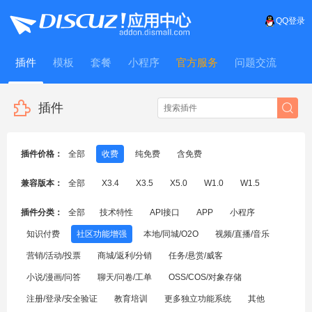
QQ登录
插件
模板
套餐
小程序
官方服务
问题交流
WitFrame
插件
插件价格：
全部
收费
纯免费
含免费
兼容版本：
全部
X3.4
X3.5
X5.0
W1.0
W1.5
插件分类：
全部
技术特性
API接口
APP
小程序
知识付费
社区功能增强
本地/同城/O2O
视频/直播/音乐
营销/活动/投票
商城/返利/分销
任务/悬赏/威客
小说/漫画/问答
聊天/问卷/工单
OSS/COS/对象存储
注册/登录/安全验证
教育培训
更多独立功能系统
其他