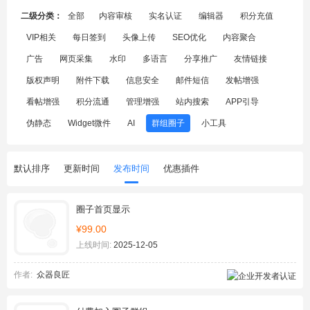
二级分类：
全部
内容审核
实名认证
编辑器
积分充值
VIP相关
每日签到
头像上传
SEO优化
内容聚合
广告
网页采集
水印
多语言
分享推广
友情链接
版权声明
附件下载
信息安全
邮件短信
发帖增强
看帖增强
积分流通
管理增强
站内搜索
APP引导
伪静态
Widget微件
AI
群组圈子
小工具
默认排序
更新时间
发布时间
优惠插件
圈子首页显示
¥99.00
上线时间:
2025-12-05
作者:
众器良匠