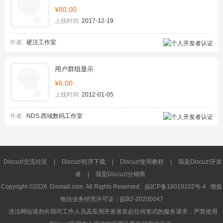
¥80.00
上线时间:
2017-12-19
作者:
硬汉工作室
用户群组显示
¥6.00
上线时间:
2012-01-05
作者:
NDS.西域数码工作室
Discuz!交流社区
|
Discuz!程序下载
|
Discuz!使用教程
|
我是Discuz!开发
者
|
我是Discuz!分销商
Copyright ©2026
Dismall.com
All Rights Reserved.
皖ICP备16010102号-4
增值
电信业务经营许可证：皖B2-20200047
违法网站请勿向我司工作人员及应用开发者发起任何形式的服务请求，严禁使用