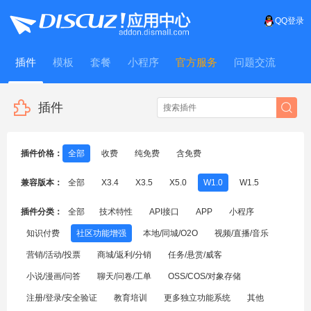
QQ登录
插件
模板
套餐
小程序
官方服务
问题交流
WitFrame
插件
插件价格：
全部
收费
纯免费
含免费
兼容版本：
全部
X3.4
X3.5
X5.0
W1.0
W1.5
插件分类：
全部
技术特性
API接口
APP
小程序
知识付费
社区功能增强
本地/同城/O2O
视频/直播/音乐
营销/活动/投票
商城/返利/分销
任务/悬赏/威客
小说/漫画/问答
聊天/问卷/工单
OSS/COS/对象存储
注册/登录/安全验证
教育培训
更多独立功能系统
其他