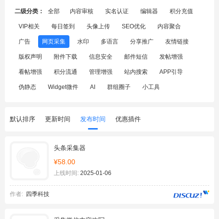
二级分类：
全部
内容审核
实名认证
编辑器
积分充值
VIP相关
每日签到
头像上传
SEO优化
内容聚合
广告
网页采集
水印
多语言
分享推广
友情链接
版权声明
附件下载
信息安全
邮件短信
发帖增强
看帖增强
积分流通
管理增强
站内搜索
APP引导
伪静态
Widget微件
AI
群组圈子
小工具
默认排序
更新时间
发布时间
优惠插件
头条采集器
¥58.00
上线时间:
2025-01-06
作者:
四季科技