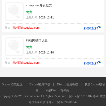
composer开发框架
免费
上线时间:
2023-12-11
作者:
科站网discuzlab.com
科站网接口设置
免费
上线时间:
2023-11-10
作者:
科站网discuzlab.com
Discuz!交流社区
|
Discuz!程序下载
|
Discuz!使用教程
|
我是Discuz!开发
者
|
我是Discuz!分销商
Copyright ©2026
Dismall.com
All Rights Reserved.
皖ICP备16010102号-4
增值
电信业务经营许可证：皖B2-20200047