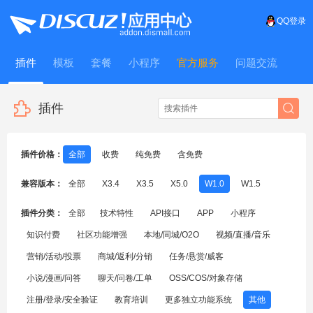
QQ登录
插件
模板
套餐
小程序
官方服务
问题交流
WitFrame
插件
插件价格：
全部
收费
纯免费
含免费
兼容版本：
全部
X3.4
X3.5
X5.0
W1.0
W1.5
插件分类：
全部
技术特性
API接口
APP
小程序
知识付费
社区功能增强
本地/同城/O2O
视频/直播/音乐
营销/活动/投票
商城/返利/分销
任务/悬赏/威客
小说/漫画/问答
聊天/问卷/工单
OSS/COS/对象存储
注册/登录/安全验证
教育培训
更多独立功能系统
其他