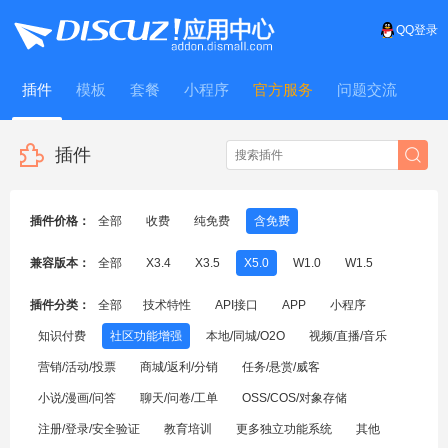
QQ登录
插件
模板
套餐
小程序
官方服务
问题交流
WitFrame
插件
插件价格：
全部
收费
纯免费
含免费
兼容版本：
全部
X3.4
X3.5
X5.0
W1.0
W1.5
插件分类：
全部
技术特性
API接口
APP
小程序
知识付费
社区功能增强
本地/同城/O2O
视频/直播/音乐
营销/活动/投票
商城/返利/分销
任务/悬赏/威客
小说/漫画/问答
聊天/问卷/工单
OSS/COS/对象存储
注册/登录/安全验证
教育培训
更多独立功能系统
其他