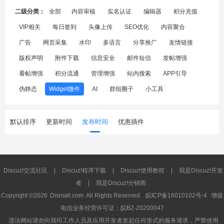
二级分类：
全部
内容审核
实名认证
编辑器
积分充值
VIP相关
每日签到
头像上传
SEO优化
内容聚合
广告
网页采集
水印
多语言
分享推广
友情链接
版权声明
附件下载
信息安全
邮件短信
发帖增强
看帖增强
积分流通
管理增强
站内搜索
APP引导
伪静态
Widget微件
AI
群组圈子
小工具
默认排序
更新时间
发布时间
优惠插件
Discuz!交流社区
|
Discuz!程序下载
|
Discuz!使用教程
|
我是Discuz!开发
者
|
我是Discuz!分销商
Copyright ©2026
Dismall.com
All Rights Reserved.
皖ICP备16010102号-4
增值
电信业务经营许可证：皖B2-20200047
违法网站请勿向我司工作人员及应用开发者发起任何形式的服务请求，严禁使用