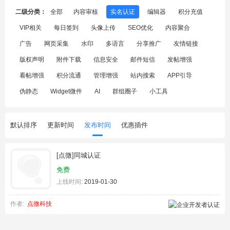
二级分类：
全部
内容审核
实名认证
编辑器
积分充值
VIP相关
每日签到
头像上传
SEO优化
内容聚合
广告
网页采集
水印
多语言
分享推广
友情链接
版权声明
附件下载
信息安全
邮件短信
发帖增强
看帖增强
积分流通
管理增强
站内搜索
APP引导
伪静态
Widget微件
AI
群组圈子
小工具
默认排序
更新时间
发布时间
优惠插件
[点微]同城认证
免费
上线时间:
2019-01-30
作者:
点微科技