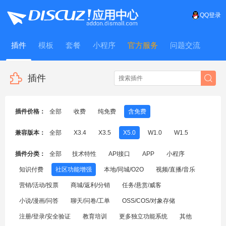
QQ登录
插件
模板
套餐
小程序
官方服务
问题交流
WitFrame
插件
插件价格：
全部
收费
纯免费
含免费
兼容版本：
全部
X3.4
X3.5
X5.0
W1.0
W1.5
插件分类：
全部
技术特性
API接口
APP
小程序
知识付费
社区功能增强
本地/同城/O2O
视频/直播/音乐
营销/活动/投票
商城/返利/分销
任务/悬赏/威客
小说/漫画/问答
聊天/问卷/工单
OSS/COS/对象存储
注册/登录/安全验证
教育培训
更多独立功能系统
其他