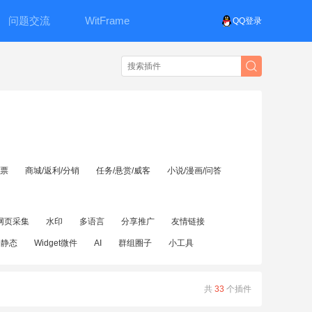
问题交流
WitFrame
QQ登录
投票
商城/返利/分销
任务/悬赏/威客
小说/漫画/问答
网页采集
水印
多语言
分享推广
友情链接
伪静态
Widget微件
AI
群组圈子
小工具
共
33
个插件