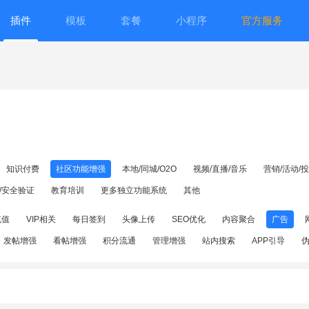
插件
模板
套餐
小程序
官方服务
知识付费
社区功能增强
本地/同城/O2O
视频/直播/音乐
营销/活动/
/安全验证
教育培训
更多独立功能系统
其他
充值
VIP相关
每日签到
头像上传
SEO优化
内容聚合
广告
发帖增强
看帖增强
积分流通
管理增强
站内搜索
APP引导