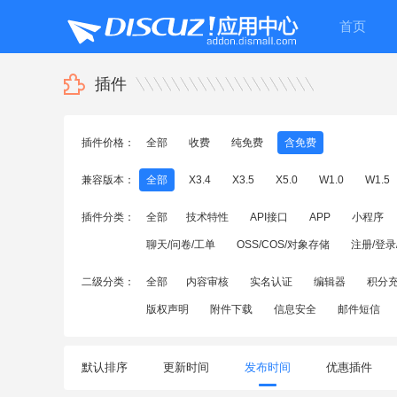
首页
插件
插件价格：
全部
收费
纯免费
含免费
兼容版本：
全部
X3.4
X3.5
X5.0
W1.0
W1.5
插件分类：
全部
技术特性
API接口
APP
小程序
聊天/问卷/工单
OSS/COS/对象存储
注册/登录
二级分类：
全部
内容审核
实名认证
编辑器
积分
版权声明
附件下载
信息安全
邮件短信
默认排序
更新时间
发布时间
优惠插件