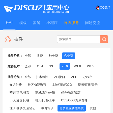
QQ登录
插件
模板
套餐
小程序
官方服务
问题交流
WitFrame
插件
插件价格：
全部
收费
纯免费
含免费
兼容版本：
全部
X3.4
X3.5
X5.0
W1.0
W1.5
插件分类：
全部
技术特性
API接口
APP
小程序
知识付费
社区功能增强
本地/同城/O2O
视频/直播/音乐
营销/活动/投票
商城/返利/分销
任务/悬赏/威客
小说/漫画/问答
聊天/问卷/工单
OSS/COS/对象存储
注册/登录/安全验证
教育培训
更多独立功能系统
其他