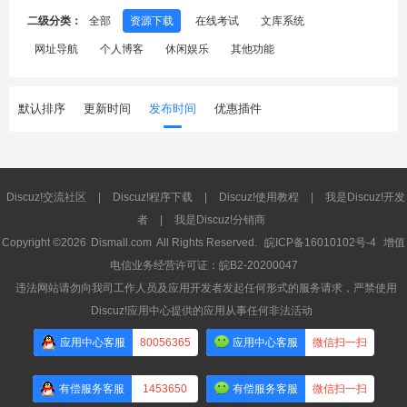
二级分类：
全部
资源下载
在线考试
文库系统
网址导航
个人博客
休闲娱乐
其他功能
默认排序
更新时间
发布时间
优惠插件
Discuz!交流社区
|
Discuz!程序下载
|
Discuz!使用教程
|
我是Discuz!开发
者
|
我是Discuz!分销商
Copyright ©2026
Dismall.com
All Rights Reserved.
皖ICP备16010102号-4
增值
电信业务经营许可证：皖B2-20200047
违法网站请勿向我司工作人员及应用开发者发起任何形式的服务请求，严禁使用
Discuz!应用中心提供的应用从事任何非法活动
应用中心客服
80056365
应用中心客服
微信扫一扫
有偿服务客服
1453650
有偿服务客服
微信扫一扫