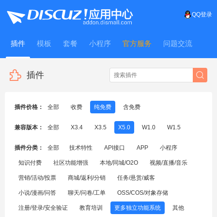
QQ登录
插件
模板
套餐
小程序
官方服务
问题交流
WitFrame
插件
插件价格：
全部
收费
纯免费
含免费
兼容版本：
全部
X3.4
X3.5
X5.0
W1.0
W1.5
插件分类：
全部
技术特性
API接口
APP
小程序
知识付费
社区功能增强
本地/同城/O2O
视频/直播/音乐
营销/活动/投票
商城/返利/分销
任务/悬赏/威客
小说/漫画/问答
聊天/问卷/工单
OSS/COS/对象存储
注册/登录/安全验证
教育培训
更多独立功能系统
其他