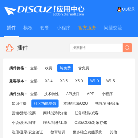
QQ登录
插件
模板
套餐
小程序
官方服务
问题交流
WitFrame
插件
插件价格：
全部
收费
纯免费
含免费
兼容版本：
全部
X3.4
X3.5
X5.0
W1.0
W1.5
插件分类：
全部
技术特性
API接口
APP
小程序
知识付费
社区功能增强
本地/同城/O2O
视频/直播/音乐
营销/活动/投票
商城/返利/分销
任务/悬赏/威客
小说/漫画/问答
聊天/问卷/工单
OSS/COS/对象存储
注册/登录/安全验证
教育培训
更多独立功能系统
其他