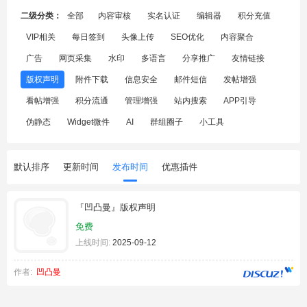
二级分类：
全部
内容审核
实名认证
编辑器
积分充值
VIP相关
每日签到
头像上传
SEO优化
内容聚合
广告
网页采集
水印
多语言
分享推广
友情链接
版权声明
附件下载
信息安全
邮件短信
发帖增强
看帖增强
积分流通
管理增强
站内搜索
APP引导
伪静态
Widget微件
AI
群组圈子
小工具
默认排序
更新时间
发布时间
优惠插件
『凹凸曼』版权声明
免费
上线时间:
2025-09-12
作者:
凹凸曼