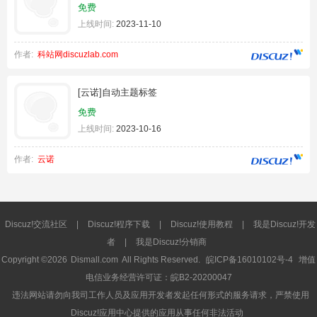
免费
上线时间:
2023-11-10
作者:
科站网discuzlab.com
[云诺]自动主题标签
免费
上线时间:
2023-10-16
作者:
云诺
Discuz!交流社区
|
Discuz!程序下载
|
Discuz!使用教程
|
我是Discuz!开发
者
|
我是Discuz!分销商
Copyright ©2026
Dismall.com
All Rights Reserved.
皖ICP备16010102号-4
增值
电信业务经营许可证：皖B2-20200047
违法网站请勿向我司工作人员及应用开发者发起任何形式的服务请求，严禁使用
Discuz!应用中心提供的应用从事任何非法活动