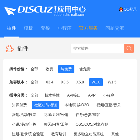
QQ登录
插件
模板
套餐
小程序
官方服务
问题交流
WitFrame
插件
插件价格：
全部
收费
纯免费
含免费
兼容版本：
全部
X3.4
X3.5
X5.0
W1.0
W1.5
插件分类：
全部
技术特性
API接口
APP
小程序
知识付费
社区功能增强
本地/同城/O2O
视频/直播/音乐
营销/活动/投票
商城/返利/分销
任务/悬赏/威客
小说/漫画/问答
聊天/问卷/工单
OSS/COS/对象存储
注册/登录/安全验证
教育培训
更多独立功能系统
其他