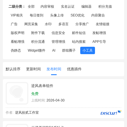
二级分类：
全部
内容审核
实名认证
编辑器
积分充值
VIP相关
每日签到
头像上传
SEO优化
内容聚合
广告
网页采集
水印
多语言
分享推广
友情链接
版权声明
附件下载
信息安全
邮件短信
发帖增强
看帖增强
积分流通
管理增强
站内搜索
APP引导
伪静态
Widget微件
AI
群组圈子
小工具
默认排序
更新时间
发布时间
优惠插件
逆风表单组件
免费
上线时间:
2026-04-30
作者:
逆风拾贰工作室