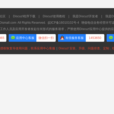
流社区
|
Discuz!程序下载
|
Discuz!使用教程
|
我是Discuz!开发者
|
我是Di
Dismall.com
All Rights Reserved.
皖ICP备16010102号-4
增值电信业务经营许可证：皖
工作人员及应用开发者发起任何形式的服务请求，严禁使用Discuz!应用中心提供的
365
应用中心客服
微信扫一扫
有偿服务客服
1453650
授权恢复等使用问题，联系应用中心客服
|
Discuz! 安装、升级、问题排查、定制