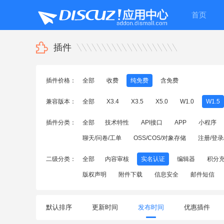
首页
插件
插件价格：
全部
收费
纯免费
含免费
兼容版本：
全部
X3.4
X3.5
X5.0
W1.0
W1.5
插件分类：
全部
技术特性
API接口
APP
小程序
聊天/问卷/工单
OSS/COS/对象存储
注册/登录
二级分类：
全部
内容审核
实名认证
编辑器
积分
版权声明
附件下载
信息安全
邮件短信
默认排序
更新时间
发布时间
优惠插件