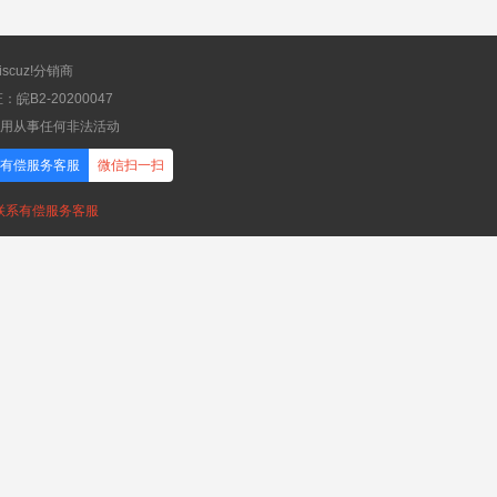
scuz!分销商
B2-20200047
应用从事任何非法活动
有偿服务客服
微信扫一扫
，联系有偿服务客服