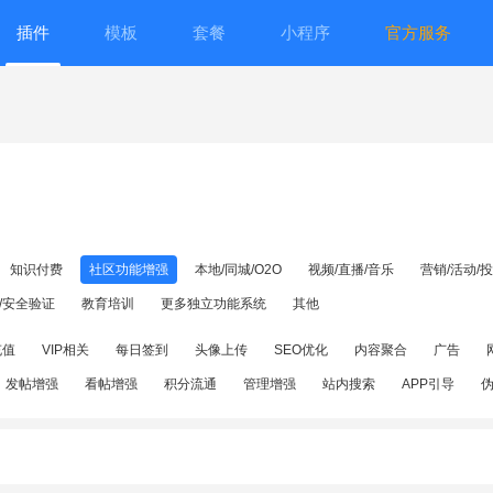
插件
模板
套餐
小程序
官方服务
知识付费
社区功能增强
本地/同城/O2O
视频/直播/音乐
营销/活动/
/安全验证
教育培训
更多独立功能系统
其他
充值
VIP相关
每日签到
头像上传
SEO优化
内容聚合
广告
发帖增强
看帖增强
积分流通
管理增强
站内搜索
APP引导