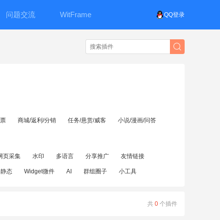
问题交流
WitFrame
QQ登录
投票
商城/返利/分销
任务/悬赏/威客
小说/漫画/问答
网页采集
水印
多语言
分享推广
友情链接
伪静态
Widget微件
AI
群组圈子
小工具
共
0
个插件