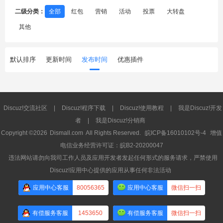
二级分类：
全部
红包
营销
活动
投票
大转盘
其他
默认排序
更新时间
发布时间
优惠插件
Discuz!交流社区
|
Discuz!程序下载
|
Discuz!使用教程
|
我是Discuz!开发
者
|
我是Discuz!分销商
Copyright ©2026
Dismall.com
All Rights Reserved.
皖ICP备16010102号-4
增值
电信业务经营许可证：皖B2-20200047
违法网站请勿向我司工作人员及应用开发者发起任何形式的服务请求，严禁使用
Discuz!应用中心提供的应用从事任何非法活动
应用中心客服
80056365
应用中心客服
微信扫一扫
有偿服务客服
1453650
有偿服务客服
微信扫一扫