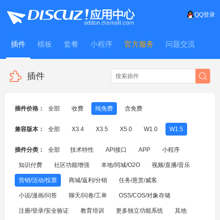
QQ登录
插件
模板
套餐
小程序
官方服务
问题交流
WitFrame
插件
插件价格：
全部
收费
纯免费
含免费
兼容版本：
全部
X3.4
X3.5
X5.0
W1.0
W1.5
插件分类：
全部
技术特性
API接口
APP
小程序
知识付费
社区功能增强
本地/同城/O2O
视频/直播/音乐
营销/活动/投票
商城/返利/分销
任务/悬赏/威客
小说/漫画/问答
聊天/问卷/工单
OSS/COS/对象存储
注册/登录/安全验证
教育培训
更多独立功能系统
其他