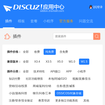
QQ登录
插件
模板
套餐
小程序
官方服务
问题交流
WitFrame
插件
插件价格：
全部
收费
纯免费
含免费
兼容版本：
全部
X3.4
X3.5
X5.0
W1.0
W1.5
插件分类：
全部
技术特性
API接口
APP
小程序
知识付费
社区功能增强
本地/同城/O2O
视频/直播/音乐
营销/活动/投票
商城/返利/分销
任务/悬赏/威客
小说/漫画/问答
聊天/问卷/工单
OSS/COS/对象存储
注册/登录/安全验证
教育培训
更多独立功能系统
其他