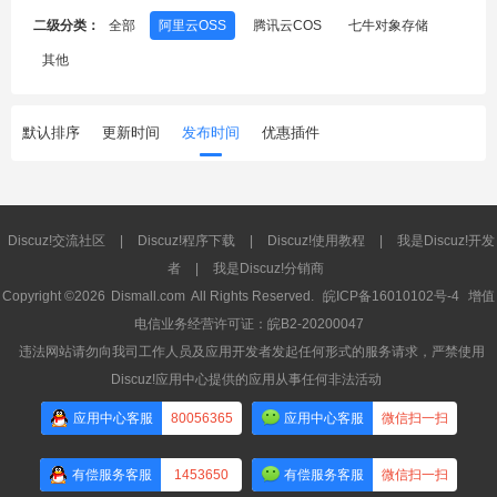
二级分类：
全部
阿里云OSS
腾讯云COS
七牛对象存储
其他
默认排序
更新时间
发布时间
优惠插件
Discuz!交流社区
|
Discuz!程序下载
|
Discuz!使用教程
|
我是Discuz!开发
者
|
我是Discuz!分销商
Copyright ©2026
Dismall.com
All Rights Reserved.
皖ICP备16010102号-4
增值
电信业务经营许可证：皖B2-20200047
违法网站请勿向我司工作人员及应用开发者发起任何形式的服务请求，严禁使用
Discuz!应用中心提供的应用从事任何非法活动
应用中心客服
80056365
应用中心客服
微信扫一扫
有偿服务客服
1453650
有偿服务客服
微信扫一扫