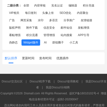
二级分类：
全部
内容审核
实名认证
编辑器
积分充值
VIP相关
每日签到
头像上传
SEO优化
内容聚合
广告
网页采集
水印
多语言
分享推广
友情链接
版权声明
附件下载
信息安全
邮件短信
发帖增强
看帖增强
积分流通
管理增强
站内搜索
APP引导
伪静态
Widget微件
AI
群组圈子
小工具
默认排序
更新时间
发布时间
优惠插件
Discuz!交流社区
|
Discuz!程序下载
|
Discuz!使用教程
|
我是Discuz!开发
者
|
我是Discuz!分销商
Copyright ©2026
Dismall.com
All Rights Reserved.
皖ICP备16010102号-4
增值
电信业务经营许可证：皖B2-20200047
违法网站请勿向我司工作人员及应用开发者发起任何形式的服务请求，严禁使用