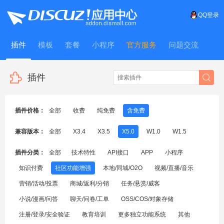
QQ登录
插件
模板
套餐
小程序
官方服务
问题交流
WitFrame
插件
插件价格：
全部
收费
纯免费
含免费
兼容版本：
全部
X3.4
X3.5
X5.0
W1.0
W1.5
插件分类：
全部
技术特性
API接口
APP
小程序
知识付费
社区功能增强
本地/同城/O2O
视频/直播/音乐
营销/活动/投票
商城/返利/分销
任务/悬赏/威客
小说/漫画/问答
聊天/问卷/工单
OSS/COS/对象存储
注册/登录/安全验证
教育培训
更多独立功能系统
其他