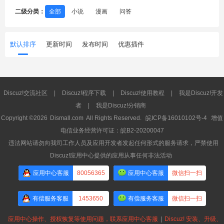
二级分类：
全部
小说
漫画
问答
默认排序
更新时间
发布时间
优惠插件
Discuz!交流社区
|
Discuz!程序下载
|
Discuz!使用教程
|
我是Discuz!开发
者
|
我是Discuz!分销商
Copyright ©2026
Dismall.com
All Rights Reserved.
皖ICP备16010102号-4
增值
电信业务经营许可证：皖B2-20200047
违法网站请勿向我司工作人员及应用开发者发起任何形式的服务请求，严禁使用
Discuz!应用中心提供的应用从事任何非法活动
应用中心客服
80056365
应用中心客服
微信扫一扫
有偿服务客服
1453650
有偿服务客服
微信扫一扫
应用中心操作、授权恢复等使用问题，联系应用中心客服
|
Discuz! 安装、升级、