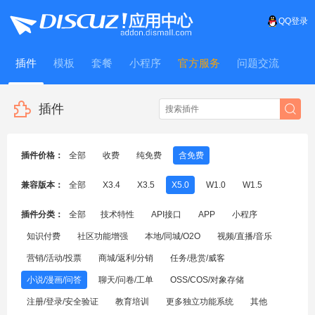
QQ登录
插件
模板
套餐
小程序
官方服务
问题交流
WitFrame
插件
插件价格：
全部
收费
纯免费
含免费
兼容版本：
全部
X3.4
X3.5
X5.0
W1.0
W1.5
插件分类：
全部
技术特性
API接口
APP
小程序
知识付费
社区功能增强
本地/同城/O2O
视频/直播/音乐
营销/活动/投票
商城/返利/分销
任务/悬赏/威客
小说/漫画/问答
聊天/问卷/工单
OSS/COS/对象存储
注册/登录/安全验证
教育培训
更多独立功能系统
其他