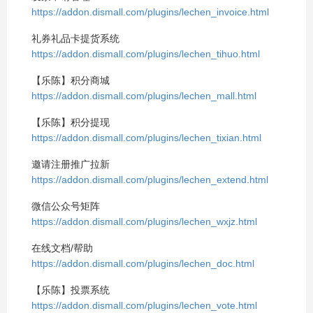
https://addon.dismall.com/plugins/lechen_invoice.html
礼券礼品卡提货系统
https://addon.dismall.com/plugins/lechen_tihuo.html
【乐陈】积分商城
https://addon.dismall.com/plugins/lechen_mall.html
【乐陈】积分提现
https://addon.dismall.com/plugins/lechen_tixian.html
邀请注册推广拉新
https://addon.dismall.com/plugins/lechen_extend.html
微信公众号矩阵
https://addon.dismall.com/plugins/lechen_wxjz.html
在线文档/帮助
https://addon.dismall.com/plugins/lechen_doc.html
【乐陈】投票系统
https://addon.dismall.com/plugins/lechen_vote.html