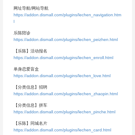
网址导航/网站导航
https://addon.dismall.com/plugins/lechen_navigation.htm
l
乐陈陪诊
https://addon.dismall.com/plugins/lechen_peizhen.html
【乐陈】活动报名
https://addon.dismall.com/plugins/lechen_enroll.html
单身恋爱盲盒
https://addon.dismall.com/plugins/lechen_love.html
【分类信息】招聘
https://addon.dismall.com/plugins/lechen_zhaopin.html
【分类信息】拼车
https://addon.dismall.com/plugins/lechen_pinche.html
【乐陈】同城名片
https://addon.dismall.com/plugins/lechen_card.html