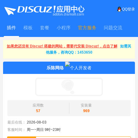
QQ登录
插件
模板
套餐
小程序
官方服务
问题交流
WitFrame
如果您还没有 Discuz! 搭建的网站，需要代安装 Discuz!，点击了解
如需其
他服务，咨询QQ：1453650
乐陈网络
应用数
安装量
57
969
最后在线：
2026-08-03
客服时间：
周一~周日 9时~23时