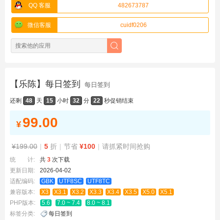
QQ 客服
482673787
微信客服
cuidf0206
【乐陈】每日签到
每日签到
还剩
48
天
15
小时
32
分
22
秒
促销结束
99.00
¥
¥199.00
|
5
折
|
节省
¥100
|
请抓紧时间抢购
统 计:
共
3
次下载
更新日期:
2026-04-02
适配编码:
GBK
UTF8SC
UTF8TC
兼容版本:
X3
X3.1
X3.2
X3.3
X3.4
X3.5
X5.0
X5.1
PHP版本:
5.6
7.0 ~ 7.4
8.0 ~ 8.1
标签分类:
每日签到