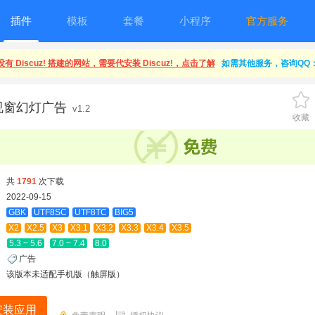
插件
模板
套餐
小程序
官方服务
有 Discuz! 搭建的网站，需要代安装 Discuz!，点击了解
如需其他服务，咨询QQ：1
18视窗幻灯广告
v1.2
收藏
共
1791
次下载
2022-09-15
GBK
UTF8SC
UTF8TC
BIG5
X2
X2.5
X3
X3.1
X3.2
X3.3
X3.4
X3.5
5.3 ~ 5.6
7.0 ~ 7.4
8.0
广告
该版本未适配手机版（触屏版）
安装应用