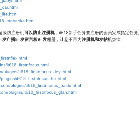
_jiaoyi.html
8_car.html
_life.html
t618_taobaoke.html
8超级防注册机
可以防止注册机
，it618新手任务要注册的会员完成指定任
7=发广播8=发留言板9=发相册
，让您不再为
注册机和发帖机
烦恼
firstnflex.html
ins/it618_firstnfocus.html
m/plugins/it618_firstnfocus_deyi.html
/plugins/it618_firstnfocus_hlx.html
l.com/plugins/it618_firstnfocus_baidu.html
.com/plugins/it618_firstnfocus_gfan.html