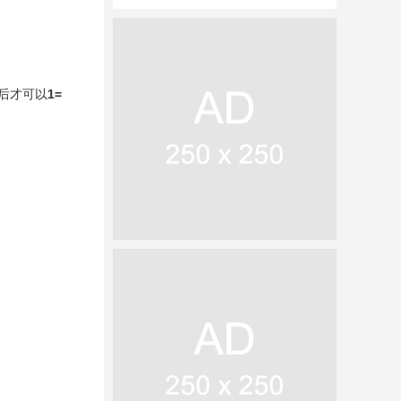
务后才可以
1=