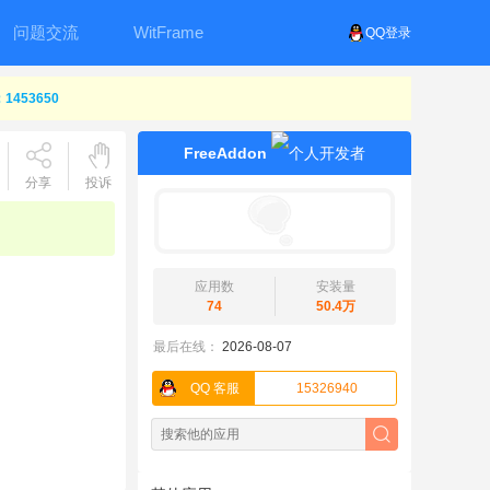
问题交流
WitFrame
QQ登录
453650
FreeAddon
分享
投诉
应用数
安装量
74
50.4万
最后在线：
2026-08-07
QQ 客服
15326940