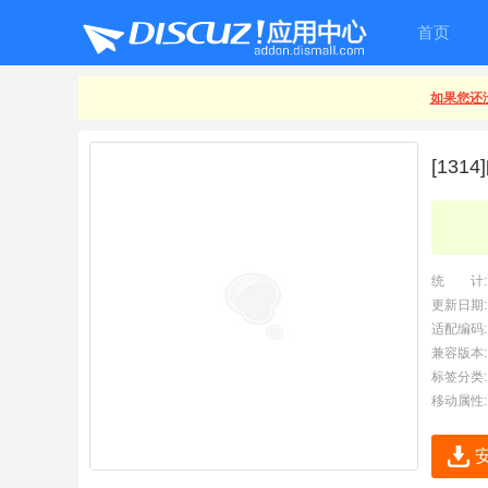
首页
如果您还没
[13
统 计:
更新日期:
适配编码:
兼容版本:
标签分类:
移动属性: