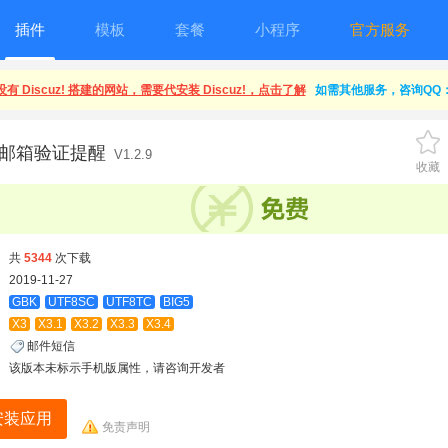
插件
模板
套餐
小程序
官方服务
有 Discuz! 搭建的网站，需要代安装 Discuz!，点击了解
如需其他服务，咨询QQ：1
14]邮箱验证提醒
V1.2.9
收藏
共
5344
次下载
2019-11-27
GBK
UTF8SC
UTF8TC
BIG5
X3
X3.1
X3.2
X3.3
X3.4
邮件短信
该版本未标示手机版属性，请咨询开发者
安装应用
免责声明