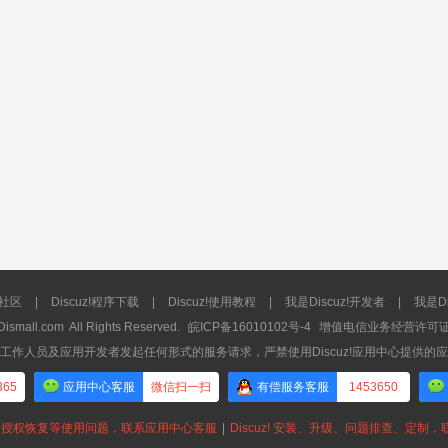
流社区
|
Discuz!程序下载
|
Discuz!使用教程
|
我是Discuz!开发者
|
我是Di
Dismall.com
All Rights Reserved.
皖ICP备16010102号-4
增值电信业务经营许可证：皖
工作人员及应用开发者发起任何形式的服务请求，严禁使用Discuz!应用中心提供的
365
应用中心客服
微信扫一扫
有偿服务客服
1453650
授权恢复等使用问题，联系应用中心客服
|
Discuz! 安装、升级、问题排查、定制