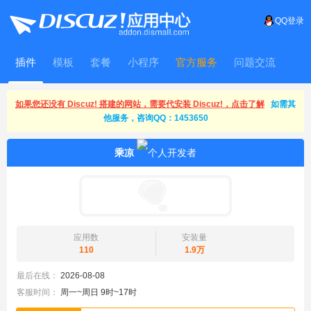
QQ登录
插件
模板
套餐
小程序
官方服务
问题交流
WitFrame
如果您还没有 Discuz! 搭建的网站，需要代安装 Discuz!，点击了解
如需其
他服务，咨询QQ：1453650
乘凉
应用数
安装量
110
1.9万
最后在线：
2026-08-08
客服时间：
周一~周日 9时~17时