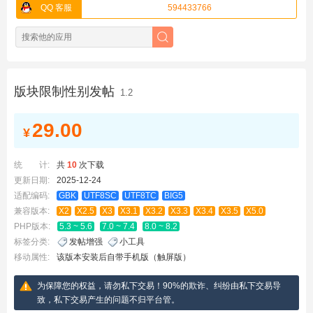
QQ 客服
594433766
版块限制性别发帖
1.2
29.00
¥
统 计:
共
10
次下载
更新日期:
2025-12-24
适配编码:
GBK
UTF8SC
UTF8TC
BIG5
兼容版本:
X2
X2.5
X3
X3.1
X3.2
X3.3
X3.4
X3.5
X5.0
PHP版本:
5.3 ~ 5.6
7.0 ~ 7.4
8.0 ~ 8.2
标签分类:
发帖增强
小工具
移动属性:
该版本安装后自带手机版（触屏版）
为保障您的权益，请勿私下交易！90%的欺诈、纠纷由私下交易导
致，私下交易产生的问题不归平台管。