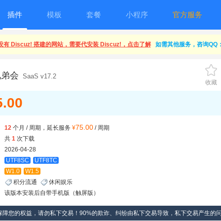
插件
模板
套餐
小程序
官方服务
有 Discuz! 搭建的网站，需要代安装 Discuz!，点击了解
如需其他服务，咨询QQ：1
兄弟会
SaaS v17.2
收藏
5.00
75.00
12
个月 / 周期，延长服务
¥
/ 周期
共
1
次下载
2026-04-28
UTF8SC
UTF8TC
W1.0
W1.5
积分流通
休闲娱乐
该版本安装后自带手机版（触屏版）
保障您的权益，请勿私下交易！90%的欺诈、纠纷由私下交易导致，私下交易产生的