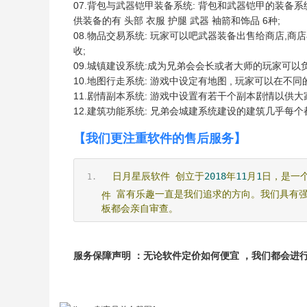
07.背包与武器铠甲装备系统: 背包和武器铠甲的装备
供装备的有 头部 衣服 护腿 武器 袖箭和饰品 6种;
08.物品交易系统: 玩家可以吧武器装备出售给商店,
收;
09.城镇建设系统:成为兄弟会会长或者大师的玩家可以
10.地图行走系统: 游戏中设定有地图 , 玩家可以在不
11.剧情副本系统: 游戏中设置有若干个副本剧情以供大
12.建筑功能系统: 兄弟会城建系统建设的建筑几乎每
【我们更注重软件的售后服务】
日月星辰软件
创立于
2018
年
11
月
1
日，是一
富有乐趣一直是我们追求的方向。我们具有
件
板都会亲自审查。
服务保障声明 ：无论软件定价如何便宜 ，我们都会