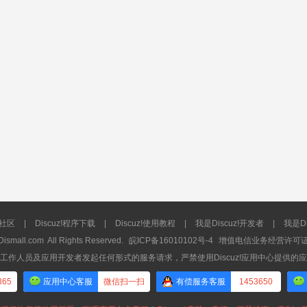
流社区
|
Discuz!程序下载
|
Discuz!使用教程
|
我是Discuz!开发者
|
我是Di
Dismall.com
All Rights Reserved.
皖ICP备16010102号-4
增值电信业务经营许可证：皖
工作人员及应用开发者发起任何形式的服务请求，严禁使用Discuz!应用中心提供的
365
应用中心客服
微信扫一扫
有偿服务客服
1453650