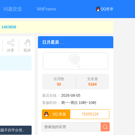
问题交流
WitFrame
QQ登录
453650
日月星辰
分享
投诉
应用数
安装量
92
5184
最后在线：
2026-08-05
客服时间：
周一~周日 10时~10时
QQ 客服
75255124
问题不归平台管。