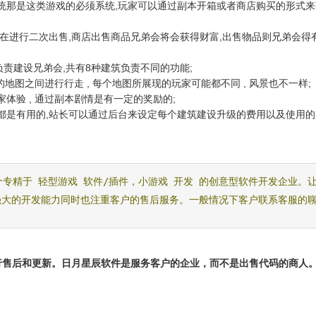
系统那是这类游戏的必须系统,玩家可以通过副本开箱或者商店购买的形式来
商店在进行二次出售,商店出售商品兄弟会将会获得财富,出售物品则兄弟会得
负责建设兄弟会,共有8种建筑负责不同的功能;
同的地图之间进行行走 , 每个地图所展现的玩家可能都不同 , 风景也不一样;
家体验 , 通过副本剧情是有一定的奖励的;
个都是有用的,站长可以通过后台来设定每个建筑建设升级的费用以及使用的
个专精于
轻型游戏
软件/插件，小游戏
开发
的创意型软件开发企业。
强大的开发能力同时也注重客户的售后服务。一般情况下客户联系客服的
进行售后和更新。日月星辰软件是服务客户的企业，而不是出售代码的商人