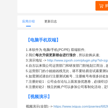
应用介绍
更新日志
【电脑手机双端】
1.本软件为 电脑/手机(PC/PE) 双端软件;
2.我们
每次升级更新都会进行涨价
, 所以欲购从速;
3.演示地址 ->
http://www.zgxsh.com/plugin.php?id=zg
4.自古以来我公司运营部门和研发部门割地划江而治 ,
5.运营部门的小姐姐凶残无比 , 请不要轻易尝试索要测
6.如需测试请自行注册测试账号 , 注册账号有很多好处如
7.注册好处1 : 公司会在论坛上面发放优惠卷 , 必须
8.注册好处2 : 独立的账户可以参加公司客制化活动 , 定
【视频演示】
视频演示(全部) ->
https://www.ixigua.com/pseries/6