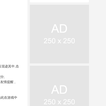
客混迹其中,击
分;
友情提醒 ,
借此在游戏中