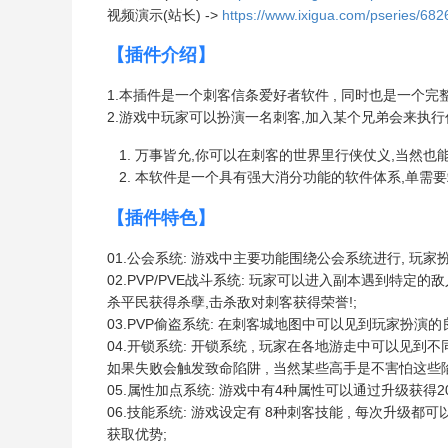
视频演示(站长) ->
https://www.ixigua.com/pseries/
【插件介绍】
1.本插件是一个刺客信条爱好者软件 , 同时也是一个完
2.游戏中玩家可以扮演一名刺客,加入某个兄弟会来执行
万事皆允,你可以在刺客的世界里行侠仗义,当然也能
本软件是一个具有强大消分功能的软件体系,单需要
【插件特色】
01.公会系统: 游戏中主要功能围绕公会系统进行, 玩
02.PVP/PVE战斗系统: 玩家可以进入副本遇到特
杀平民获得杀孽,击杀敌对刺客获得荣誉!;
03.PVP偷盗系统: 在刺客城地图中可以见到玩家扮
04.开锁系统: 开锁系统 , 玩家在各地游走中可以见到不
如果失败会触发致命陷阱 , 当然某些高手是不害怕这些
05.属性加点系统: 游戏中有4种属性可以通过升级获得
06.技能系统: 游戏设定有 8种刺客技能 , 每次升
获取优势;