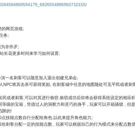
6826584584868594179_6826554886960710155/
整的网页游戏;
任务;
为非作歹;
站长花更多时间来学习如何设置;
家扮演一名刺客可以随意加入退出创建兄弟会;
定的敌人NPC将其击杀可获得奖励, 在刺客城中任意的地图随处可见平民或者刺
演的良民或者刺客,可以对其进行偷窃,偷窃成功后你将会获得系统设定的相应积
同等级的宝箱 , 凭借过人的洞察力和灵巧的身手 , 玩家可以开箱撬锁 , 但是
陷阱的!
20点技能点数自行分配给角色,以此来提升角色能力;
级都可以给刺客分配一定的技能点数 , 玩家可以根据自己的行为模式来分配点数