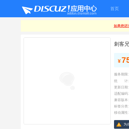
首页
如果您还没
刺客
7
¥
服务期限:
统 计:
更新日期:
适配编码:
兼容版本:
标签分类:
移动属性:
为