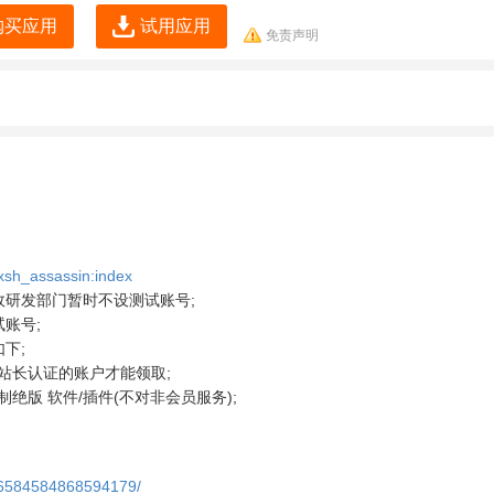
购买应用
试用应用
免责声明
xsh_assassin:index
 故研发部门暂时不设测试账号;
试账号;
下;
经过站长认证的账户才能领取;
制绝版 软件/插件(不对非会员服务);
826584584868594179/