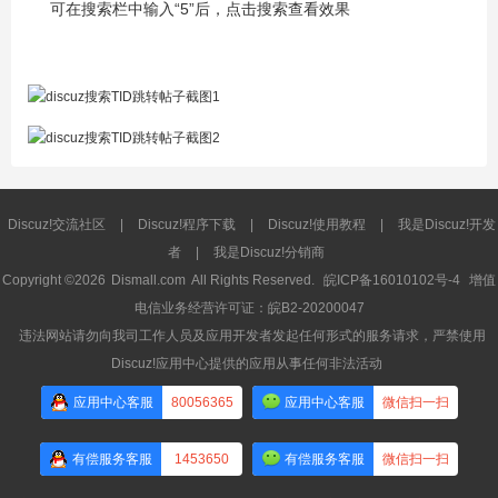
可在搜索栏中输入“5”后，点击搜索查看效果
Discuz!交流社区
|
Discuz!程序下载
|
Discuz!使用教程
|
我是Discuz!开发
者
|
我是Discuz!分销商
Copyright ©2026
Dismall.com
All Rights Reserved.
皖ICP备16010102号-4
增值
电信业务经营许可证：皖B2-20200047
违法网站请勿向我司工作人员及应用开发者发起任何形式的服务请求，严禁使用
Discuz!应用中心提供的应用从事任何非法活动
应用中心客服
80056365
应用中心客服
微信扫一扫
有偿服务客服
1453650
有偿服务客服
微信扫一扫