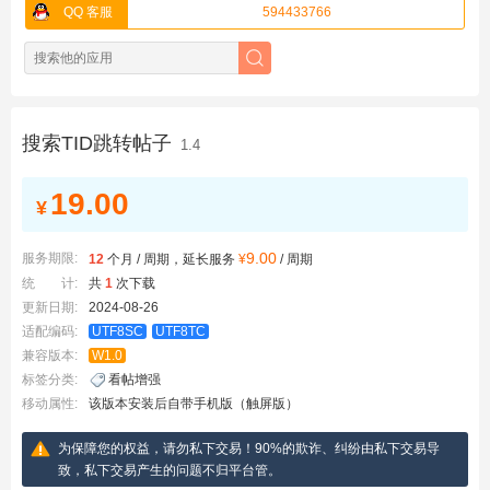
QQ 客服
594433766
搜索TID跳转帖子
1.4
19.00
¥
9.00
服务期限:
12
个月 / 周期，延长服务
¥
/ 周期
统 计:
共
1
次下载
更新日期:
2024-08-26
适配编码:
UTF8SC
UTF8TC
兼容版本:
W1.0
标签分类:
看帖增强
移动属性:
该版本安装后自带手机版（触屏版）
为保障您的权益，请勿私下交易！90%的欺诈、纠纷由私下交易导
致，私下交易产生的问题不归平台管。