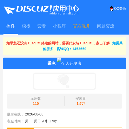
QQ登录
插件
模板
套餐
小程序
官方服务
问题交流
WitFrame
如果您还没有 Discuz! 搭建的网站，需要代安装 Discuz!，点击了解
如需其
他服务，咨询QQ：1453650
乘凉
应用数
安装量
110
1.9万
最后在线：
2026-08-08
客服时间：
周一~周日 9时~17时