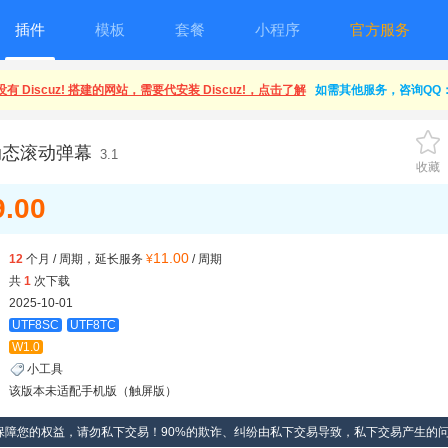
插件
模板
套餐
小程序
官方服务
有 Discuz! 搭建的网站，需要代安装 Discuz!，点击了解
如需其他服务，咨询QQ：1
动态滚动弹幕
3.1
收藏
9.00
11.00
12
个月 / 周期，延长服务
¥
/ 周期
共
1
次下载
2025-10-01
UTF8SC
UTF8TC
W1.0
小工具
该版本未适配手机版（触屏版）
保障您的权益，请勿私下交易！90%的欺诈、纠纷由私下交易导致，私下交易产生的