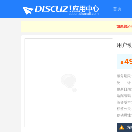
首页
如果您还没
用户
4
¥
服务期限:
统 计:
更新日期:
适配编码:
兼容版本:
标签分类:
移动属性:
为