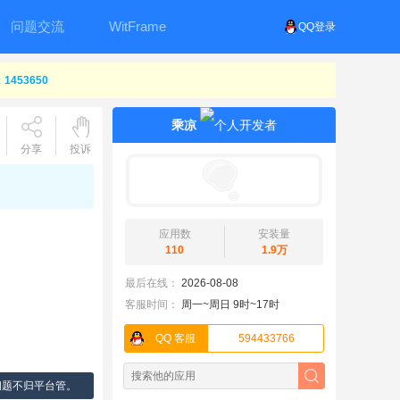
问题交流
WitFrame
QQ登录
453650
乘凉
分享
投诉
应用数
安装量
110
1.9万
最后在线：
2026-08-08
客服时间：
周一~周日 9时~17时
QQ 客服
594433766
问题不归平台管。