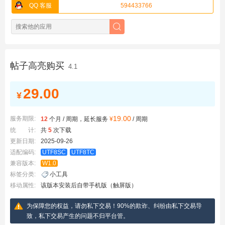
QQ 客服
594433766
帖子高亮购买
4.1
29.00
¥
19.00
服务期限:
12
个月 / 周期，延长服务
¥
/ 周期
统 计:
共
5
次下载
更新日期:
2025-09-26
适配编码:
UTF8SC
UTF8TC
兼容版本:
W1.0
标签分类:
小工具
移动属性:
该版本安装后自带手机版（触屏版）
为保障您的权益，请勿私下交易！90%的欺诈、纠纷由私下交易导
致，私下交易产生的问题不归平台管。