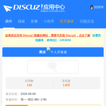
QQ登录
插件
模板
套餐
小程序
官方服务
问题交流
WitFrame
如果您还没有 Discuz! 搭建的网站，需要代安装 Discuz!，点击了解
如需其
他服务，咨询QQ：1453650
乘凉
应用数
安装量
110
1.9万
最后在线：
2026-08-08
客服时间：
周一~周日 9时~17时