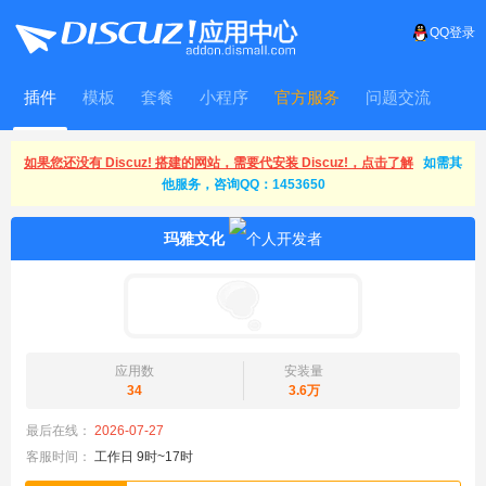
QQ登录
插件
模板
套餐
小程序
官方服务
问题交流
WitFrame
如果您还没有 Discuz! 搭建的网站，需要代安装 Discuz!，点击了解
如需其
他服务，咨询QQ：1453650
玛雅文化
应用数
安装量
34
3.6万
最后在线：
2026-07-27
客服时间：
工作日 9时~17时