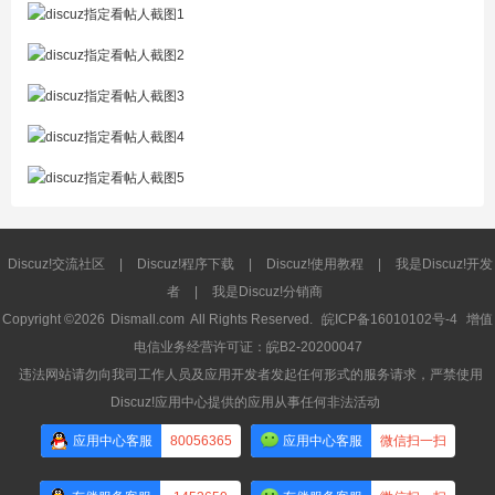
Discuz!交流社区
|
Discuz!程序下载
|
Discuz!使用教程
|
我是Discuz!开发
者
|
我是Discuz!分销商
Copyright ©2026
Dismall.com
All Rights Reserved.
皖ICP备16010102号-4
增值
电信业务经营许可证：皖B2-20200047
违法网站请勿向我司工作人员及应用开发者发起任何形式的服务请求，严禁使用
Discuz!应用中心提供的应用从事任何非法活动
应用中心客服
80056365
应用中心客服
微信扫一扫