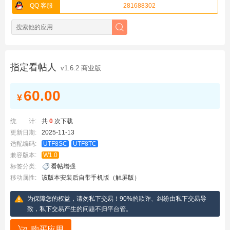
QQ 客服
281688302
指定看帖人
v1.6.2 商业版
60.00
¥
统 计:
共
0
次下载
更新日期:
2025-11-13
适配编码:
UTF8SC
UTF8TC
兼容版本:
W1.0
标签分类:
看帖增强
移动属性:
该版本安装后自带手机版（触屏版）
为保障您的权益，请勿私下交易！90%的欺诈、纠纷由私下交易导
致，私下交易产生的问题不归平台管。
购买应用