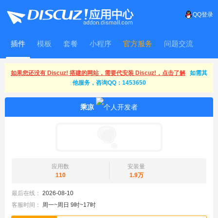
QQ登录
插件
模板
套餐
小程序
官方服务
问题交流
WitFrame
如果您还没有 Discuz! 搭建的网站，需要代安装 Discuz!，点击了解
如需其
他服务，咨询QQ：1453650
乘凉
应用数
安装量
110
1.9万
最后在线：
2026-08-10
客服时间：
周一~周日 9时~17时