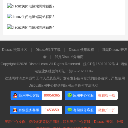
Discuz!交流社区
|
Discuz!程序下载
|
Discuz!使用教程
|
我是Discuz!开发
者
|
我是Discuz!分销商
Copyright ©2026
Dismall.com
All Rights Reserved.
皖ICP备16010102号-4
增值
电信业务经营许可证：皖B2-20200047
违法网站请勿向我司工作人员及应用开发者发起任何形式的服务请求，严禁使用
Discuz!应用中心提供的应用从事任何非法活动
应用中心客服
80056365
应用中心客服
微信扫一扫
有偿服务客服
1453650
有偿服务客服
微信扫一扫
应用中心操作、授权恢复等使用问题，联系应用中心客服
|
Discuz! 安装、升级、