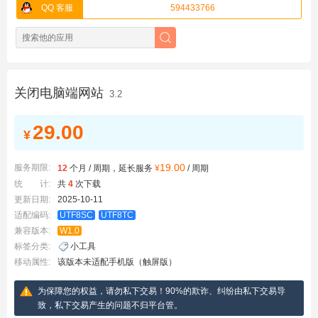
QQ 客服
594433766
关闭电脑端网站
3.2
29.00
¥
19.00
服务期限:
12
个月 / 周期，延长服务
¥
/ 周期
统 计:
共
4
次下载
更新日期:
2025-10-11
适配编码:
UTF8SC
UTF8TC
兼容版本:
W1.0
标签分类:
小工具
移动属性:
该版本未适配手机版（触屏版）
为保障您的权益，请勿私下交易！90%的欺诈、纠纷由私下交易导
致，私下交易产生的问题不归平台管。