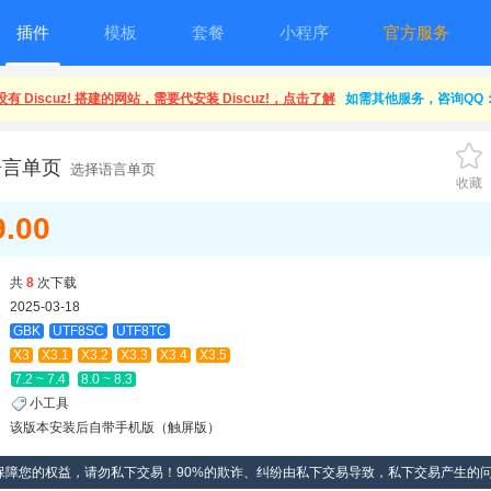
插件
模板
套餐
小程序
官方服务
有 Discuz! 搭建的网站，需要代安装 Discuz!，点击了解
如需其他服务，咨询QQ：1
语言单页
选择语言单页
收藏
9.00
共
8
次下载
2025-03-18
GBK
UTF8SC
UTF8TC
X3
X3.1
X3.2
X3.3
X3.4
X3.5
7.2 ~ 7.4
8.0 ~ 8.3
小工具
该版本安装后自带手机版（触屏版）
保障您的权益，请勿私下交易！90%的欺诈、纠纷由私下交易导致，私下交易产生的