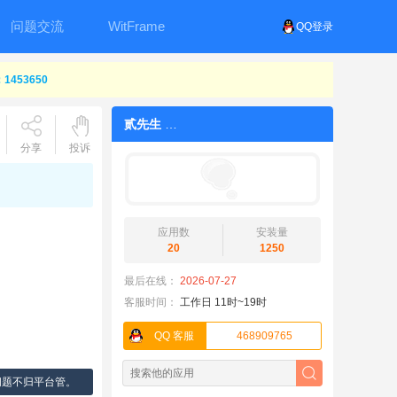
问题交流
WitFrame
QQ登录
453650
贰先生
分享
投诉
应用数
安装量
20
1250
最后在线：
2026-07-27
客服时间：
工作日 11时~19时
QQ 客服
468909765
问题不归平台管。