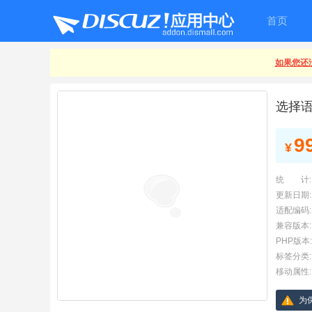
首页
如果您还没
选择
9
¥
统 计:
更新日期:
适配编码:
兼容版本:
PHP版本:
标签分类:
移动属性:
为