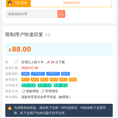
QQ 客服
594433766
限制用户快速回复
2.1
88.00
¥
统 计:
应用已上线
5
年，
共
26
次下载
更新日期:
2026-07-26
适配编码:
GBK
UTF8SC
UTF8TC
BIG5
兼容版本:
X3.1
X3.2
X3.3
X3.4
X3.5
X5.0
PHP版本:
5.3 ~ 5.6
7.0 ~ 7.4
8.0 ~ 8.3
标签分类:
发帖增强
管理增强
移动属性:
该版本安装后自带手机版（触屏版）
为保障您的权益，请勿私下交易！90%的欺诈、纠纷由私下交易导
致，私下交易产生的问题不归平台管。