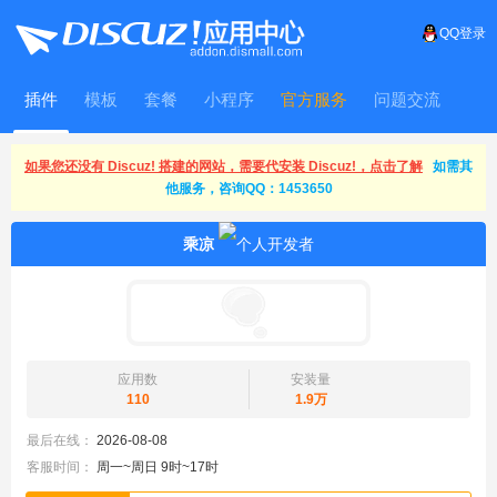
QQ登录
插件
模板
套餐
小程序
官方服务
问题交流
WitFrame
如果您还没有 Discuz! 搭建的网站，需要代安装 Discuz!，点击了解
如需其
他服务，咨询QQ：1453650
乘凉
应用数
安装量
110
1.9万
最后在线：
2026-08-08
客服时间：
周一~周日 9时~17时