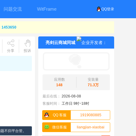
问题交流
WitFrame
QQ登录
453650
亮剑云商城同城
分享
投诉
应用数
安装量
148
71.3万
最后在线：
2026-08-08
客服时间：
工作日 9时~18时
QQ 客服
1919080885
微信客服
liangjian-xiaobai
问题不归平台管。