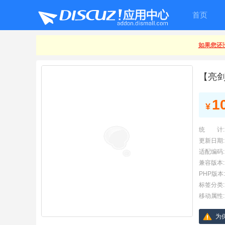
首页
如果您还没
【亮剑
1
¥
统 计:
更新日期:
适配编码:
兼容版本:
PHP版本:
标签分类:
移动属性:
为