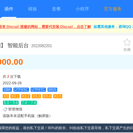
插件
模板
套餐
小程序
官方服务
有 Discuz! 搭建的网站，需要代安装 Discuz!，点击了解
如需其他服务，咨询QQ：1
】 智能后台
2022082201
收藏
000.00
共
2
次下载
2022-09-28
GBK
UTF8SC
UTF8TC
BIG5
X3
X3.1
X3.2
X3.3
X3.4
X3.5
5.3 ~ 5.6
7.0 ~ 7.4
管理增强
该版本未适配手机版（触屏版）
保障您的权益，请勿私下交易！90%的欺诈、纠纷由私下交易导致，私下交易产生的