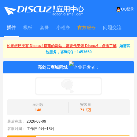
QQ登录
插件
模板
套餐
小程序
官方服务
问题交流
WitFrame
如果您还没有 Discuz! 搭建的网站，需要代安装 Discuz!，点击了解
如需其
他服务，咨询QQ：1453650
亮剑云商城同城
应用数
安装量
148
71.3万
最后在线：
2026-08-09
客服时间：
工作日 9时~18时