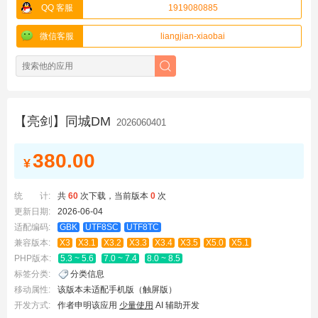
QQ 客服
1919080885
微信客服
liangjian-xiaobai
【亮剑】同城DM
2026060401
380.00
¥
统 计:
共
60
次下载，当前版本
0
次
更新日期:
2026-06-04
适配编码:
GBK
UTF8SC
UTF8TC
兼容版本:
X3
X3.1
X3.2
X3.3
X3.4
X3.5
X5.0
X5.1
PHP版本:
5.3 ~ 5.6
7.0 ~ 7.4
8.0 ~ 8.5
标签分类:
分类信息
移动属性:
该版本未适配手机版（触屏版）
开发方式:
作者申明该应用
少量使用
AI 辅助开发