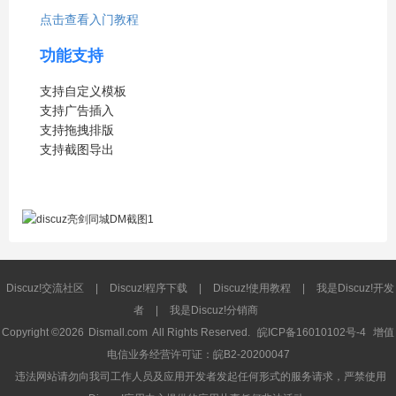
点击查看入门教程
功能支持
支持自定义模板
支持广告插入
支持拖拽排版
支持截图导出
Discuz!交流社区
|
Discuz!程序下载
|
Discuz!使用教程
|
我是Discuz!开发
者
|
我是Discuz!分销商
Copyright ©2026
Dismall.com
All Rights Reserved.
皖ICP备16010102号-4
增值
电信业务经营许可证：皖B2-20200047
违法网站请勿向我司工作人员及应用开发者发起任何形式的服务请求，严禁使用