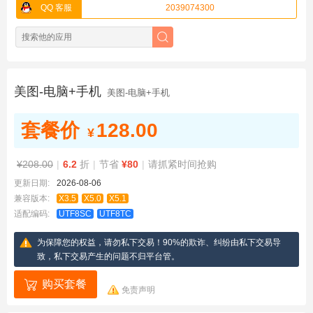
QQ 客服
2039074300
美图-电脑+手机
美图-电脑+手机
套餐价
128.00
¥
¥208.00
|
6.2
折
|
节省
¥80
|
请抓紧时间抢购
更新日期:
2026-08-06
兼容版本:
X3.5
X5.0
X5.1
适配编码:
UTF8SC
UTF8TC
为保障您的权益，请勿私下交易！90%的欺诈、纠纷由私下交易导
致，私下交易产生的问题不归平台管。
购买套餐
免责声明