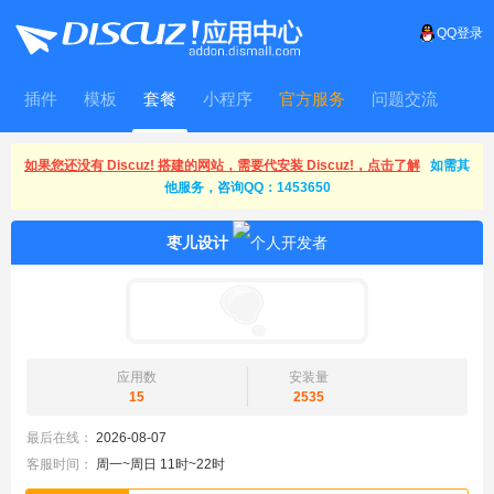
QQ登录
插件
模板
套餐
小程序
官方服务
问题交流
WitFrame
如果您还没有 Discuz! 搭建的网站，需要代安装 Discuz!，点击了解
如需其
他服务，咨询QQ：1453650
枣儿设计
应用数
安装量
15
2535
最后在线：
2026-08-07
客服时间：
周一~周日 11时~22时