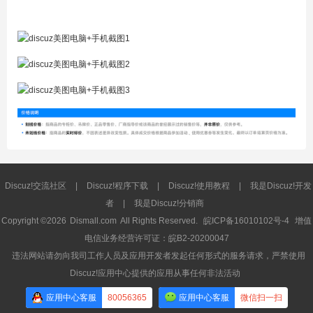
Discuz!交流社区
|
Discuz!程序下载
|
Discuz!使用教程
|
我是Discuz!开发
者
|
我是Discuz!分销商
Copyright ©2026
Dismall.com
All Rights Reserved.
皖ICP备16010102号-4
增值
电信业务经营许可证：皖B2-20200047
违法网站请勿向我司工作人员及应用开发者发起任何形式的服务请求，严禁使用
Discuz!应用中心提供的应用从事任何非法活动
应用中心客服
80056365
应用中心客服
微信扫一扫