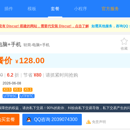
插件
模板
套餐
小程序
官方服务
有 Discuz! 搭建的网站，需要代安装 Discuz!，点击了解
如需其他服务，咨询QQ：1
电脑+手机
轻简-电脑+手机
收藏
餐价
128.00
¥
00
|
6.2
折
|
节省
¥80
|
请抓紧时间抢购
2026-06-08
X3.5
X5.0
X5.1
UTF8SC
UTF8TC
保障您的权益，请勿私下交易！90%的欺诈、纠纷由私下交易导致，私下交易产生的
购买套餐
QQ咨询 2039074300
免责声明