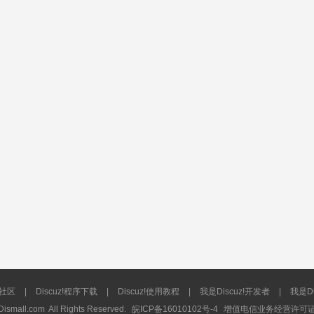
流社区
|
Discuz!程序下载
|
Discuz!使用教程
|
我是Discuz!开发者
|
我是Di
Dismall.com
All Rights Reserved.
皖ICP备16010102号-4
增值电信业务经营许可证：皖