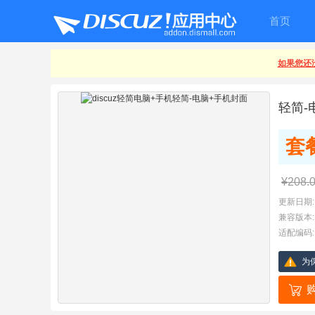
首页
如果您还没
轻简-
套
¥208.
更新日期:
兼容版本:
适配编码:
为