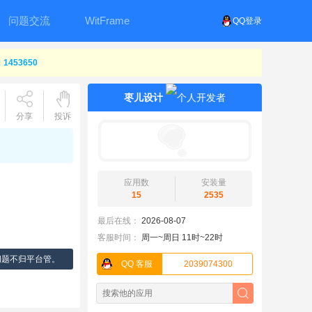
问题交流
WitFrame
QQ登录
453650
枣儿设计
分享
投诉
应用数
安装量
15
2535
最后在线：
2026-08-07
客服时间：
周一~周日 11时~22时
问题不归平台管。
QQ 客服
2039074300