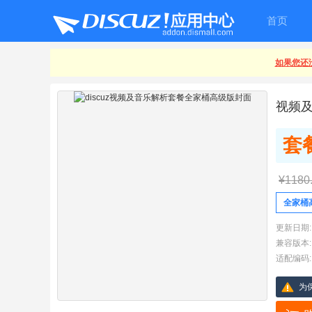
首页
如果您还没
视频
套
¥1180
全家桶
更新日期:
兼容版本:
适配编码:
为