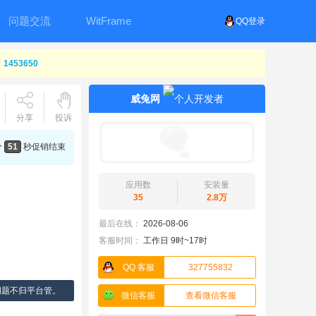
问题交流
WitFrame
QQ登录
453650
威兔网
分享
投诉
分
50
秒
促销结束
应用数
安装量
35
2.8万
最后在线：
2026-08-06
客服时间：
工作日 9时~17时
QQ 客服
327755832
问题不归平台管。
微信客服
查看微信客服