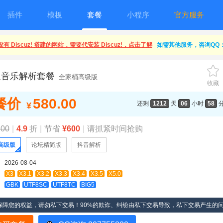
插件
模板
套餐
小程序
官方服务
有 Discuz! 搭建的网站，需要代安装 Discuz!，点击了解
如需其他服务，咨询QQ：1
及音乐解析套餐
全家桶高级版
收藏
餐价
580.00
还剩
1212
天
06
小时
58
¥
.00
|
4.9
折
|
节省
¥600
|
请抓紧时间抢购
高级版
论坛精简版
抖音解析
2026-08-04
X3
X3.1
X3.2
X3.3
X3.4
X3.5
X5.0
GBK
UTF8SC
UTF8TC
BIG5
保障您的权益，请勿私下交易！90%的欺诈、纠纷由私下交易导致，私下交易产生的