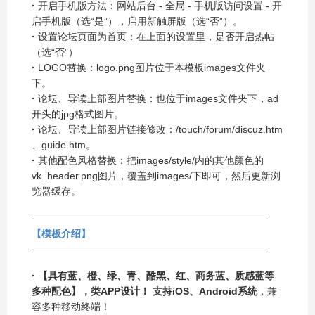
·
开启手机版方法：网站后台 - 全局 - 手机版访问设置 - 开
启手机版（选“是”），启用新触屏版（选“否”）。
·
设置论坛页面为首页：在上面的设置里，是否开启热帖
（选“否”）
·
LOGO替换：logo.png图片位于本模板images文件夹
下。
·
论坛、导读上部图片替换：也位于images文件夹下，a
d
开头的jpg格式图片。
·
论坛、导读上部图片链接修改：/touch/forum/discuz.htm
、guide.htm。
·
其他配色风格替换：把images/style/内的其他颜色的
vk_header.png图片，覆盖到images/下即可，然后更新浏
览器缓存。
————————————————————————
【模板介绍】
————————————————————————
·
【具有蓝、橙、绿、青、酷黑、红、商务蓝、质感蓝等
多种配色】，类APP设计！
支持iOS、Android系统
，兼
容多种移动终端！