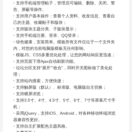
·
支持手机端管理帖子，管理员可编辑、删除、关闭、警
告、屏蔽等操作。
·
支持用户基本操作：查看个人资料、收发信息、查看自
己的主题、收藏帖子和版块；
·
支持版块主题分类、子版块显示；
·
支持手机端注册、登录、QQ登录；
·
绿色健康，安装简单。模板所有文件仅位于一个文件夹
内，对您的当前电脑版模板无任何影响。
·
模板JS、CSS多重优化处理，让您的网站响应更迅速；
·
支持页面下滑Ajax自动刷新功能。
·
论坛分区支持“展开”“收合”，同时开关图标做了美化处
理；
·
支持站内搜索，方便快捷；
·
支持触屏版（默认）、标准版、电脑版自主切换；
·
支持横屏浏览；
·
支持3.5寸、4寸、4.5寸、5寸、6寸、7寸等屏幕尺寸手
机；
·
采用jQuery，支持iOS、Android，对各种移动终端浏览
器兼容性更好。
·
支持自主扩展配色主题风格。