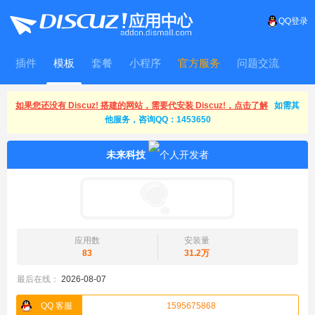
QQ登录
插件
模板
套餐
小程序
官方服务
问题交流
WitFrame
如果您还没有 Discuz! 搭建的网站，需要代安装 Discuz!，点击了解
如需其
他服务，咨询QQ：1453650
未来科技
应用数
安装量
83
31.2万
最后在线：
2026-08-07
QQ 客服
1595675868