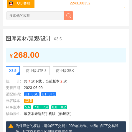
QQ 客服
2243108352
图库素材/景观/设计
X3.5
268.00
¥
X3.5
商业版UTF-8
商业版GBK
统 计:
共
7
次下载，当前版本
2
次
更新日期:
2023-06-09
适配编码:
UTF8SC
UTF8TC
兼容版本:
X3.5
PHP版本:
5.6
7.0 ~ 7.4
8.0 ~ 8.2
移动属性:
该版本未适配手机版（触屏版）
为保障您的权益，请勿私下交易！90%的欺诈、纠纷由私下交易导
致，私下交易产生的问题不归平台管。