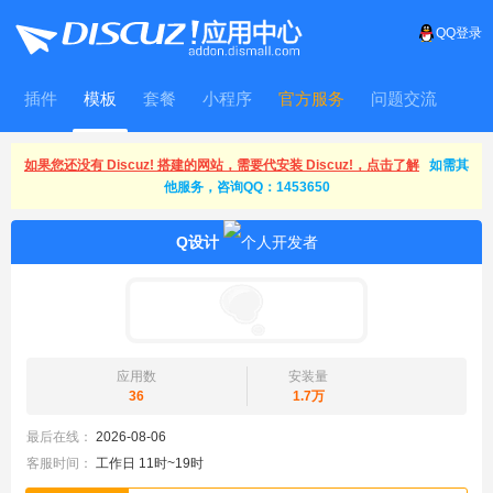
QQ登录
插件
模板
套餐
小程序
官方服务
问题交流
WitFrame
如果您还没有 Discuz! 搭建的网站，需要代安装 Discuz!，点击了解
如需其
他服务，咨询QQ：1453650
Q设计
应用数
安装量
36
1.7万
最后在线：
2026-08-06
客服时间：
工作日 11时~19时