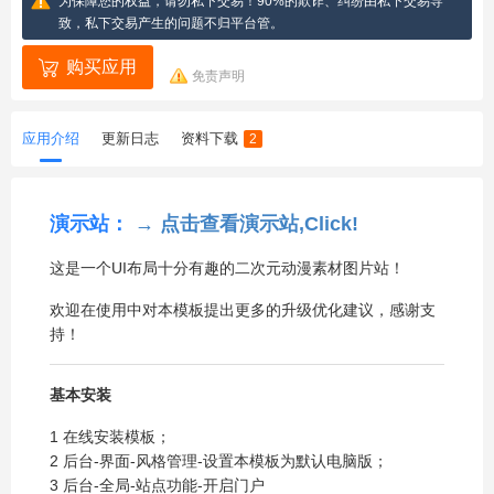
为保障您的权益，请勿私下交易！90%的欺诈、纠纷由私下交易导
致，私下交易产生的问题不归平台管。
购买应用
免责声明
应用介绍
更新日志
资料下载
2
演示站：
→ 点击查看演示站,Click!
这是一个UI布局十分有趣的二次元动漫素材图片站！
欢迎在使用中对本模板提出更多的升级优化建议，感谢支
持！
基本安装
1 在线安装模板；
2 后台-界面-风格管理-设置本模板为默认电脑版；
3 后台-全局-站点功能-开启门户