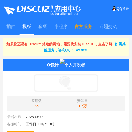
QQ登录
插件
模板
套餐
小程序
官方服务
问题交流
WitFrame
如果您还没有 Discuz! 搭建的网站，需要代安装 Discuz!，点击了解
如需其
他服务，咨询QQ：1453650
Q设计
应用数
安装量
36
1.7万
最后在线：
2026-08-09
客服时间：
工作日 11时~19时