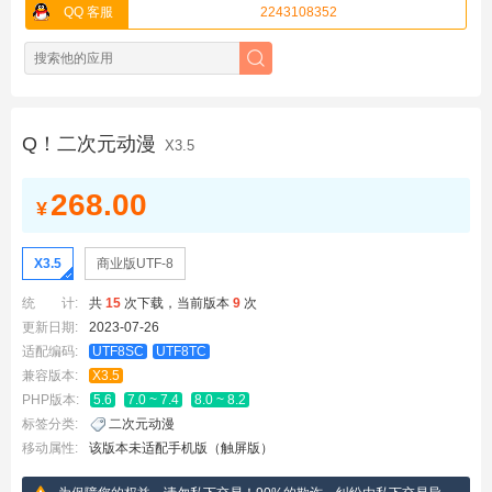
QQ 客服
2243108352
Q！二次元动漫
X3.5
268.00
¥
X3.5
商业版UTF-8
统 计:
共
15
次下载，当前版本
9
次
更新日期:
2023-07-26
适配编码:
UTF8SC
UTF8TC
兼容版本:
X3.5
PHP版本:
5.6
7.0 ~ 7.4
8.0 ~ 8.2
标签分类:
二次元动漫
移动属性:
该版本未适配手机版（触屏版）