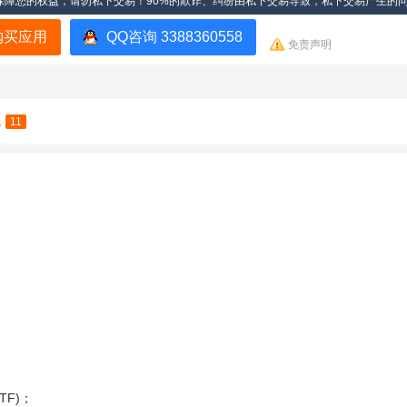
保障您的权益，请勿私下交易！90%的欺诈、纠纷由私下交易导致，私下交易产生的
购买应用
QQ咨询 3388360558
免责声明
载
11
UTF)；