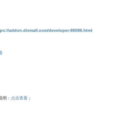
tps://addon.dismall.com/developer-86086.html
看
说明：
点击查看
；