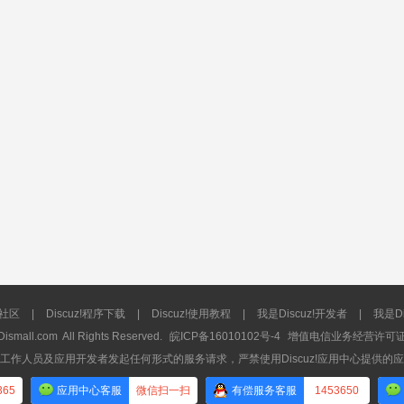
流社区
|
Discuz!程序下载
|
Discuz!使用教程
|
我是Discuz!开发者
|
我是Di
Dismall.com
All Rights Reserved.
皖ICP备16010102号-4
增值电信业务经营许可证：皖
工作人员及应用开发者发起任何形式的服务请求，严禁使用Discuz!应用中心提供的
365
应用中心客服
微信扫一扫
有偿服务客服
1453650