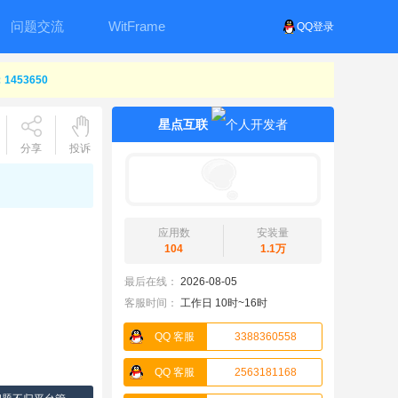
问题交流
WitFrame
QQ登录
453650
星点互联
分享
投诉
应用数
安装量
104
1.1万
最后在线：
2026-08-05
客服时间：
工作日 10时~16时
QQ 客服
3388360558
QQ 客服
2563181168