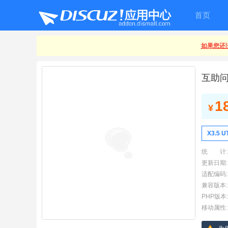
首页
如果您还没
互助问
1
¥
X3.5 U
统 计:
更新日期:
适配编码:
兼容版本:
PHP版本:
移动属性: