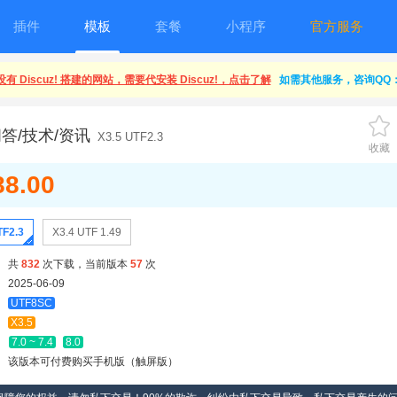
插件
模板
套餐
小程序
官方服务
有 Discuz! 搭建的网站，需要代安装 Discuz!，点击了解
如需其他服务，咨询QQ：1
答/技术/资讯
X3.5 UTF2.3
收藏
88.00
TF2.3
X3.4 UTF 1.49
共
832
次下载，当前版本
57
次
2025-06-09
UTF8SC
X3.5
7.0 ~ 7.4
8.0
该版本可付费购买手机版（触屏版）