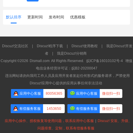
默认排序
更新时间
发布时间
优惠模板
Discuz!交流社区
|
Discuz!程序下载
|
Discuz!使用教程
|
我是Discuz!开发
者
|
我是Discuz!分销商
Copyright ©2026
Dismall.com
All Rights Reserved.
皖ICP备16010102号-4
增值
电信业务经营许可证：皖B2-20200047
违法网站请勿向我司工作人员及应用开发者发起任何形式的服务请求，严禁使用
Discuz!应用中心提供的应用从事任何非法活动
应用中心客服
80056365
应用中心客服
微信扫一扫
有偿服务客服
1453650
有偿服务客服
微信扫一扫
应用中心操作、授权恢复等使用问题，联系应用中心客服
|
Discuz! 安装、升级、
问题排查、定制，联系有偿服务客服