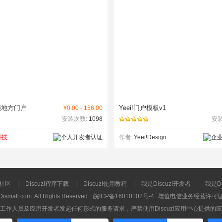
能地方门户
Yeei!门户模板v1
¥0.00 - 156.00
安装次数:
1098
安装
科技
作者:
Yeei!Design
流社区
|
Discuz!程序下载
|
Discuz!使用教程
|
我是Discuz!开发者
|
我是Di
Dismall.com
All Rights Reserved.
皖ICP备16010102号-4
增值电信业务经营许可证：皖
工作人员及应用开发者发起任何形式的服务请求，严禁使用Discuz!应用中心提供的